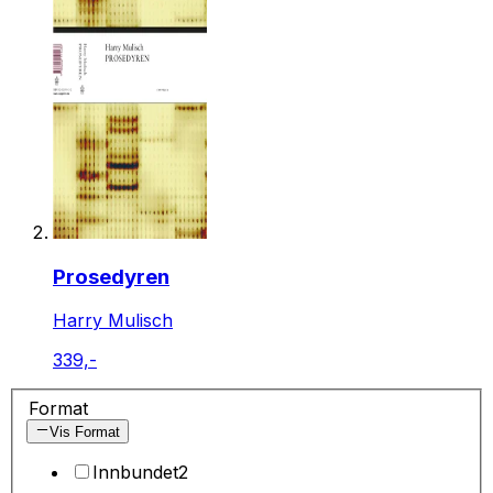
Prosedyren
Harry Mulisch
339,-
Format
Vis Format
Innbundet
2