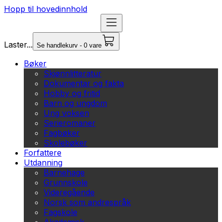
Hopp til hovedinnhold
Laster...
Se handlekurv - 0 vare
Bøker
Skjønnlitteratur
Dokumentar og fakta
Hobby og fritid
Barn og ungdom
Ung voksen
Serieromaner
Fagbøker
Skolebøker
Forfattere
Utdanning
Barnehage
Grunnskole
Videregående
Norsk som andrespråk
Fagskole