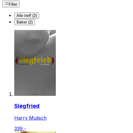
Filter
Alle treff (2)
Bøker (2)
Siegfried
Harry Mulisch
339,-