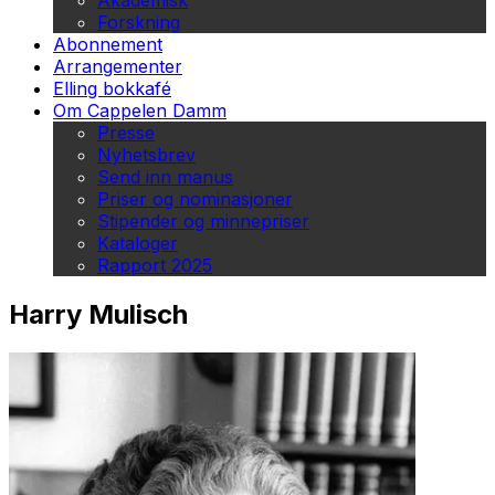
Akademisk
Forskning
Abonnement
Arrangementer
Elling bokkafé
Om Cappelen Damm
Presse
Nyhetsbrev
Send inn manus
Priser og nominasjoner
Stipender og minnepriser
Kataloger
Rapport 2025
Harry Mulisch