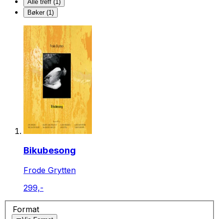
Alle treff (1)
Bøker (1)
Bikubesong
Frode Grytten
299,-
Format