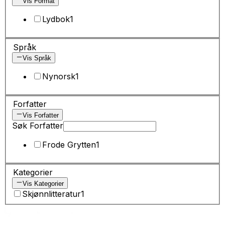
Vis Format
Lydbok
1
Språk
Vis Språk
Nynorsk
1
Forfatter
Vis Forfatter
Søk Forfatter
Frode Grytten
1
Kategorier
Vis Kategorier
Skjønnlitteratur
1