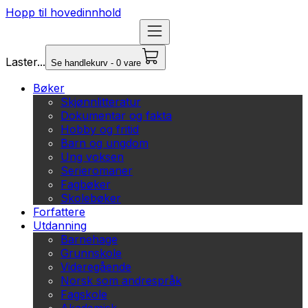
Hopp til hovedinnhold
Laster...
Se handlekurv - 0 vare
Bøker
Skjønnlitteratur
Dokumentar og fakta
Hobby og fritid
Barn og ungdom
Ung voksen
Serieromaner
Fagbøker
Skolebøker
Forfattere
Utdanning
Barnehage
Grunnskole
Videregående
Norsk som andrespråk
Fagskole