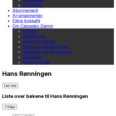
Akademisk
Forskning
Abonnement
Arrangementer
Elling bokkafé
Om Cappelen Damm
Presse
Nyhetsbrev
Send inn manus
Priser og nominasjoner
Stipender og minnepriser
Kataloger
Rapport 2025
Hans Rønningen
Les mer
Liste over bøkene til Hans Rønningen
Filter