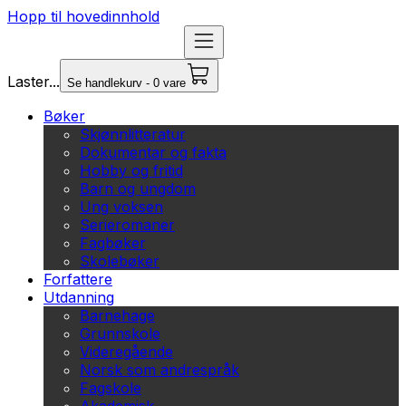
Hopp til hovedinnhold
Laster...
Se handlekurv - 0 vare
Bøker
Skjønnlitteratur
Dokumentar og fakta
Hobby og fritid
Barn og ungdom
Ung voksen
Serieromaner
Fagbøker
Skolebøker
Forfattere
Utdanning
Barnehage
Grunnskole
Videregående
Norsk som andrespråk
Fagskole