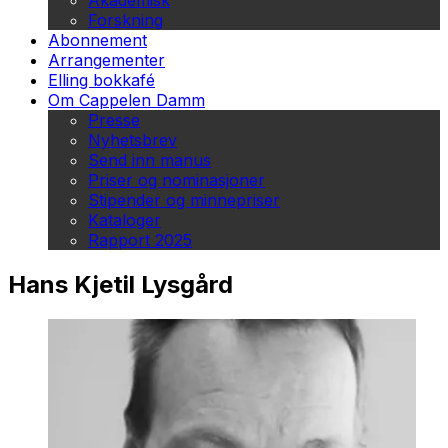
Akademisk
Forskning
Abonnement
Arrangementer
Elling bokkafé
Om Cappelen Damm
Presse
Nyhetsbrev
Send inn manus
Priser og nominasjoner
Stipender og minnepriser
Kataloger
Rapport 2025
Hans Kjetil Lysgård