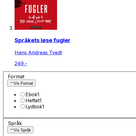
Språkets løse fugler
Hans Andreas Tvedt
249,-
Format
Vis Format
Ebok
1
Heftet
1
Lydbok
1
Språk
Vis Språk