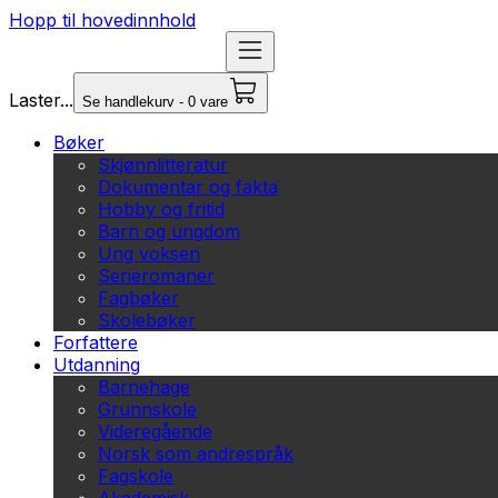
Hopp til hovedinnhold
Laster...
Se handlekurv - 0 vare
Bøker
Skjønnlitteratur
Dokumentar og fakta
Hobby og fritid
Barn og ungdom
Ung voksen
Serieromaner
Fagbøker
Skolebøker
Forfattere
Utdanning
Barnehage
Grunnskole
Videregående
Norsk som andrespråk
Fagskole