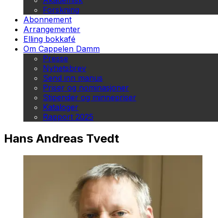
Akademisk
Forskning
Abonnement
Arrangementer
Elling bokkafé
Om Cappelen Damm
Presse
Nyhetsbrev
Send inn manus
Priser og nominasjoner
Stipender og minnepriser
Kataloger
Rapport 2025
Hans Andreas Tvedt