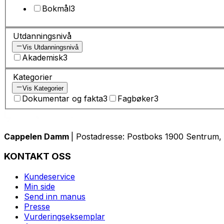
Bokmål
3
Utdanningsnivå
Vis Utdanningsnivå
Akademisk
3
Kategorier
Vis Kategorier
Dokumentar og fakta
3
Fagbøker
3
Cappelen Damm
| Postadresse: Postboks 1900 Sentrum, 
KONTAKT OSS
Kundeservice
Min side
Send inn manus
Presse
Vurderingseksemplar