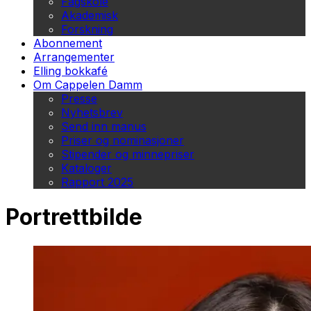
Fagskole
Akademisk
Forskning
Abonnement
Arrangementer
Elling bokkafé
Om Cappelen Damm
Presse
Nyhetsbrev
Send inn manus
Priser og nominasjoner
Stipender og minnepriser
Kataloger
Rapport 2025
Portrettbilde