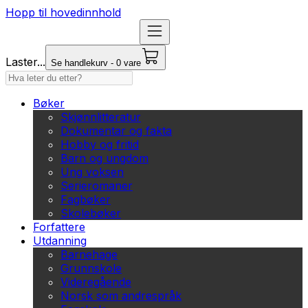
Hopp til hovedinnhold
Laster...
Se handlekurv - 0 vare
Bøker
Skjønnlitteratur
Dokumentar og fakta
Hobby og fritid
Barn og ungdom
Ung voksen
Serieromaner
Fagbøker
Skolebøker
Forfattere
Utdanning
Barnehage
Grunnskole
Videregående
Norsk som andrespråk