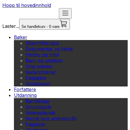
Hopp til hovedinnhold
Laster...
Se handlekurv - 0 vare
Bøker
Skjønnlitteratur
Dokumentar og fakta
Hobby og fritid
Barn og ungdom
Ung voksen
Serieromaner
Fagbøker
Skolebøker
Forfattere
Utdanning
Barnehage
Grunnskole
Videregående
Norsk som andrespråk
Fagskole