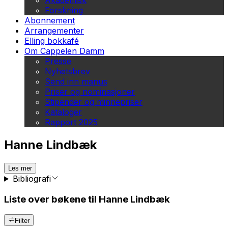
Akademisk
Forskning
Abonnement
Arrangementer
Elling bokkafé
Om Cappelen Damm
Presse
Nyhetsbrev
Send inn manus
Priser og nominasjoner
Stipender og minnepriser
Kataloger
Rapport 2025
Hanne Lindbæk
Les mer
Bibliografi
Liste over bøkene til Hanne Lindbæk
Filter