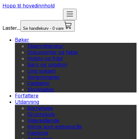
Hopp til hovedinnhold
Laster...
Se handlekurv - 0 vare
Bøker
Skjønnlitteratur
Dokumentar og fakta
Hobby og fritid
Barn og ungdom
Ung voksen
Serieromaner
Fagbøker
Skolebøker
Forfattere
Utdanning
Barnehage
Grunnskole
Videregående
Norsk som andrespråk
Fagskole