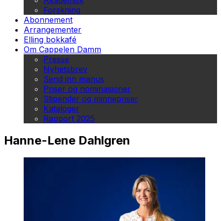
Akademisk
Forskning
Abonnement
Arrangementer
Elling bokkafé
Om Cappelen Damm
Presse
Nyhetsbrev
Send inn manus
Priser og nominasjoner
Stipender og minnepriser
Kataloger
Rapport 2025
Hanne-Lene Dahlgren