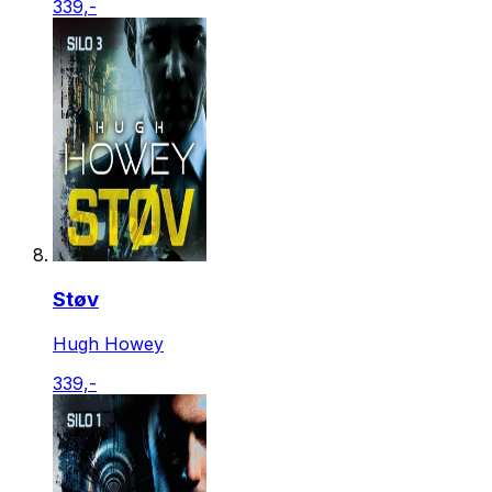
339,-
Støv
Hugh Howey
339,-