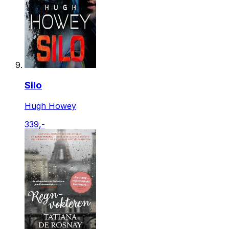
Silo
Hugh Howey
339,-