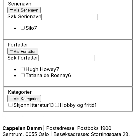
Serienavn
Vis Serienavn
Søk Serienavn
Silo
7
Forfatter
Vis Forfatter
Søk Forfatter
Hugh Howey
7
Tatiana de Rosnay
6
Kategorier
Vis Kategorier
Skjønnlitteratur
13
Hobby og fritid
1
Cappelen Damm
| Postadresse: Postboks 1900
Sentrum, 0055 Oslo | Besøksadresse: Stortingsgata 28,