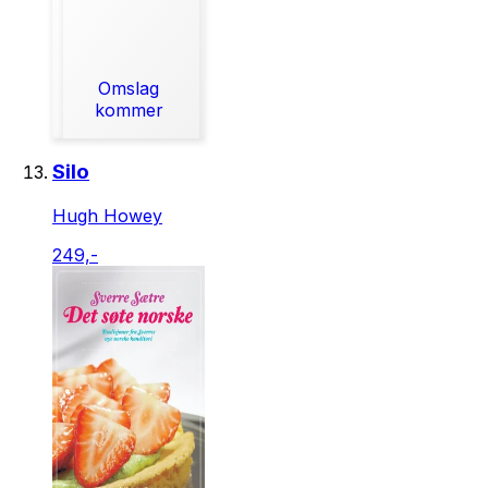
Omslag
kommer
Silo
Hugh Howey
249,-