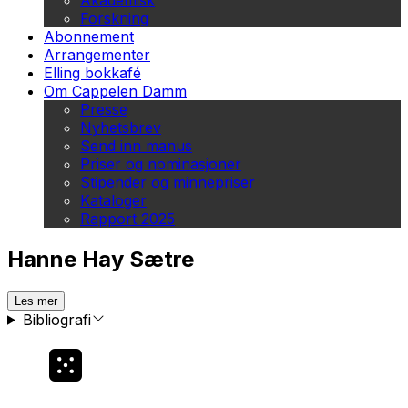
Akademisk
Forskning
Abonnement
Arrangementer
Elling bokkafé
Om Cappelen Damm
Presse
Nyhetsbrev
Send inn manus
Priser og nominasjoner
Stipender og minnepriser
Kataloger
Rapport 2025
Hanne Hay Sætre
Les mer
Bibliografi