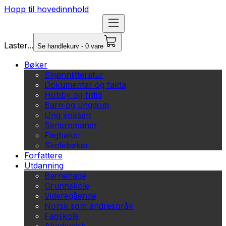
Hopp til hovedinnhold
Laster...
Se handlekurv - 0 vare
Bøker
Skjønnlitteratur
Dokumentar og fakta
Hobby og fritid
Barn og ungdom
Ung voksen
Serieromaner
Fagbøker
Skolebøker
Forfattere
Utdanning
Barnehage
Grunnskole
Videregående
Norsk som andrespråk
Fagskole