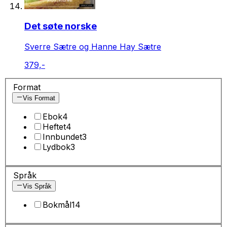
Det søte norske
Sverre Sætre og Hanne Hay Sætre
379,-
Format
Vis Format
Ebok
4
Heftet
4
Innbundet
3
Lydbok
3
Språk
Vis Språk
Bokmål
14