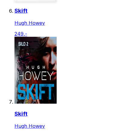
Skift
Hugh Howey
249,-
Skift
Hugh Howey