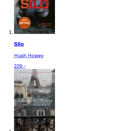
Silo
Hugh Howey
229,-