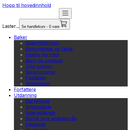
Hopp til hovedinnhold
Laster...
Se handlekurv - 0 vare
Bøker
Skjønnlitteratur
Dokumentar og fakta
Hobby og fritid
Barn og ungdom
Ung voksen
Serieromaner
Fagbøker
Skolebøker
Forfattere
Utdanning
Barnehage
Grunnskole
Videregående
Norsk som andrespråk
Fagskole