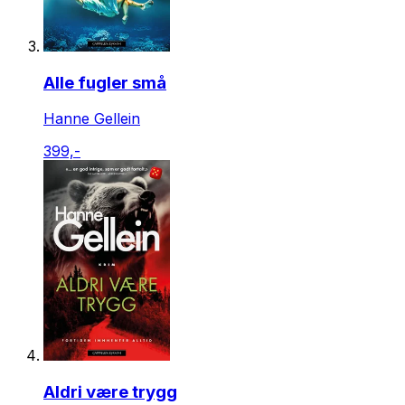
Alle fugler små
Hanne Gellein
399,-
Aldri være trygg