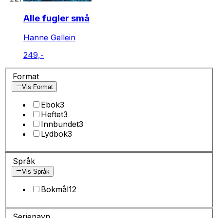
Alle fugler små
Hanne Gellein
249,-
Format
Vis Format
Ebok
3
Heftet
3
Innbundet
3
Lydbok
3
Språk
Vis Språk
Bokmål
12
Serienavn