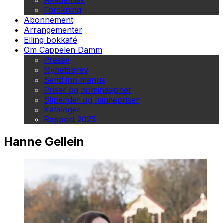
Akademisk
Forskning
Abonnement
Arrangementer
Elling bokkafé
Om Cappelen Damm
Presse
Nyhetsbrev
Send inn manus
Priser og nominasjoner
Stipender og minnepriser
Kataloger
Rapport 2025
Hanne Gellein