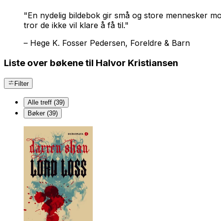
"En nydelig bildebok gir små og store mennesker mot 
tror de ikke vil klare å få til."
–
Hege K. Fosser Pedersen, Foreldre & Barn
Liste over bøkene til Halvor Kristiansen
Filter
Alle treff (39)
Bøker (39)