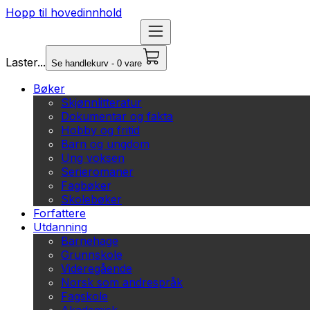
Hopp til hovedinnhold
Laster...
Se handlekurv - 0 vare
Bøker
Skjønnlitteratur
Dokumentar og fakta
Hobby og fritid
Barn og ungdom
Ung voksen
Serieromaner
Fagbøker
Skolebøker
Forfattere
Utdanning
Barnehage
Grunnskole
Videregående
Norsk som andrespråk
Fagskole