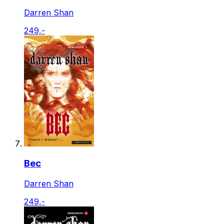
Darren Shan
249,-
Bec
Darren Shan
249,-