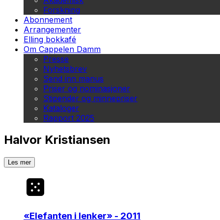
Akademisk
Forskning
Abonnement
Arrangementer
Elling bokkafé
Om Cappelen Damm
Presse
Nyhetsbrev
Send inn manus
Priser og nominasjoner
Stipender og minnepriser
Kataloger
Rapport 2025
Halvor Kristiansen
Les mer
«
Elefanten i lenker
» - 2011