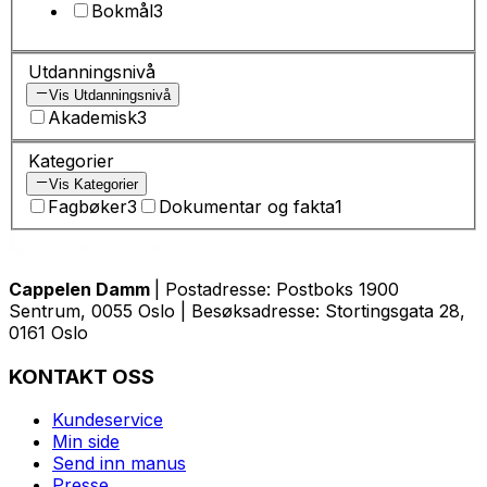
Bokmål
3
Utdanningsnivå
Vis Utdanningsnivå
Akademisk
3
Kategorier
Vis Kategorier
Fagbøker
3
Dokumentar og fakta
1
Cappelen Damm
| Postadresse: Postboks 1900
Sentrum, 0055 Oslo | Besøksadresse: Stortingsgata 28,
0161 Oslo
KONTAKT OSS
Kundeservice
Min side
Send inn manus
Presse