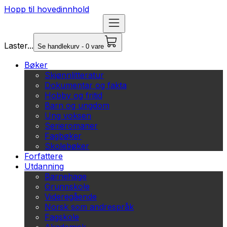
Hopp til hovedinnhold
Laster...
Se handlekurv - 0 vare
Bøker
Skjønnlitteratur
Dokumentar og fakta
Hobby og fritid
Barn og ungdom
Ung voksen
Serieromaner
Fagbøker
Skolebøker
Forfattere
Utdanning
Barnehage
Grunnskole
Videregående
Norsk som andrespråk
Fagskole