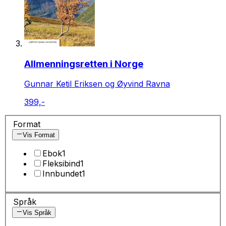
Allmenningsretten i Norge
Gunnar Ketil Eriksen og Øyvind Ravna
399,-
Format
Vis Format
Ebok
1
Fleksibind
1
Innbundet
1
Språk
Vis Språk