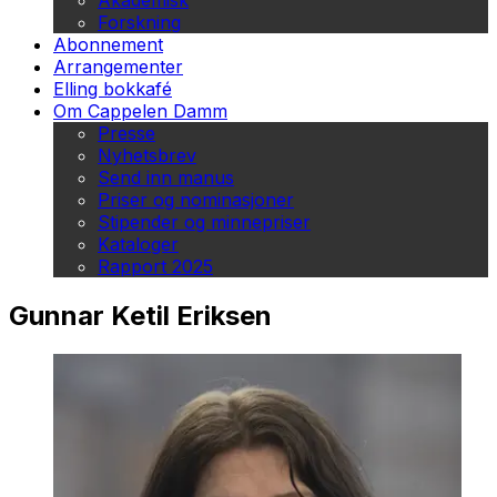
Akademisk
Forskning
Abonnement
Arrangementer
Elling bokkafé
Om Cappelen Damm
Presse
Nyhetsbrev
Send inn manus
Priser og nominasjoner
Stipender og minnepriser
Kataloger
Rapport 2025
Gunnar Ketil Eriksen