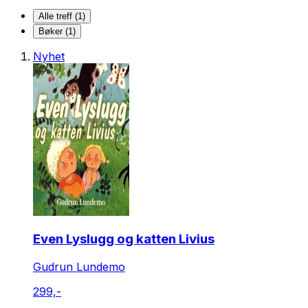
Alle treff (1)
Bøker (1)
Nyhet
Even Lyslugg og katten Livius
Gudrun Lundemo
299,-