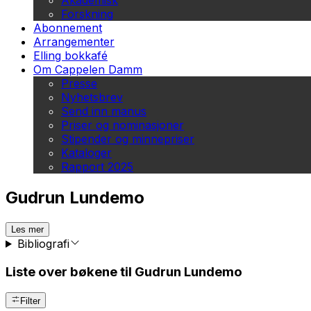
Akademisk
Forskning
Abonnement
Arrangementer
Elling bokkafé
Om Cappelen Damm
Presse
Nyhetsbrev
Send inn manus
Priser og nominasjoner
Stipender og minnepriser
Kataloger
Rapport 2025
Gudrun Lundemo
Les mer
Bibliografi
Liste over bøkene til Gudrun Lundemo
Filter