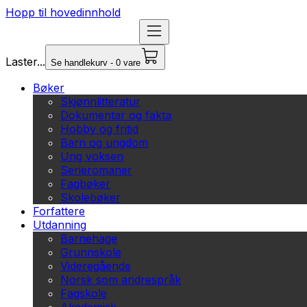
Hopp til hovedinnhold
Laster...
Se handlekurv - 0 vare
Bøker
Skjønnlitteratur
Dokumentar og fakta
Hobby og fritid
Barn og ungdom
Ung voksen
Serieromaner
Fagbøker
Skolebøker
Forfattere
Utdanning
Barnehage
Grunnskole
Videregående
Norsk som andrespråk
Fagskole