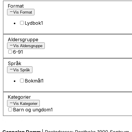
Format
Vis Format
Lydbok
1
Aldersgruppe
Vis Aldersgruppe
6-9
1
Språk
Vis Språk
Bokmål
1
Kategorier
Vis Kategorier
Barn og ungdom
1
Cappelen Damm
| Postadresse: Postboks 1900 Sentrum, 