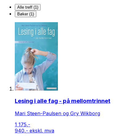
Alle treff (1)
Bøker (1)
Lesing i alle fag - på mellomtrinnet
Mari Steen-Paulsen og Gry Wikborg
1 175,-
940,- ekskl. mva