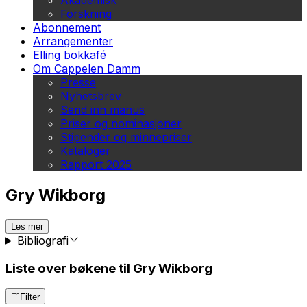
Akademisk
Forskning
Abonnement
Arrangementer
Elling bokkafé
Om Cappelen Damm
Presse
Nyhetsbrev
Send inn manus
Priser og nominasjoner
Stipender og minnepriser
Kataloger
Rapport 2025
Gry Wikborg
Les mer
Bibliografi
Liste over bøkene til Gry Wikborg
Filter