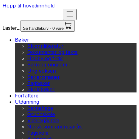
Hopp til hovedinnhold
Laster...
Se handlekurv - 0 vare
Bøker
Skjønnlitteratur
Dokumentar og fakta
Hobby og fritid
Barn og ungdom
Ung voksen
Serieromaner
Fagbøker
Skolebøker
Forfattere
Utdanning
Barnehage
Grunnskole
Videregående
Norsk som andrespråk
Fagskole