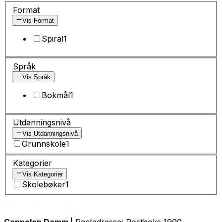
Format
Vis Format
Spiral
1
Språk
Vis Språk
Bokmål
1
Utdanningsnivå
Vis Utdanningsnivå
Grunnskole
1
Kategorier
Vis Kategorier
Skolebøker
1
Cappelen Damm
| Postadresse: Postboks 1900