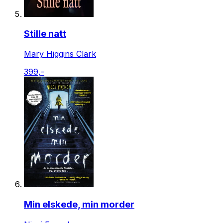
Stille natt
Mary Higgins Clark
399,-
Min elskede, min morder