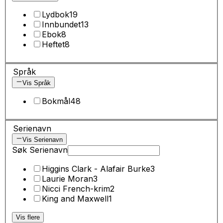
Lydbok
19
Innbundet
13
Ebok
8
Heftet
8
Språk
Vis Språk
Bokmål
48
Serienavn
Vis Serienavn
Søk Serienavn
Higgins Clark - Alafair Burke
3
Laurie Moran
3
Nicci French-krim
2
King and Maxwell
1
Vis flere