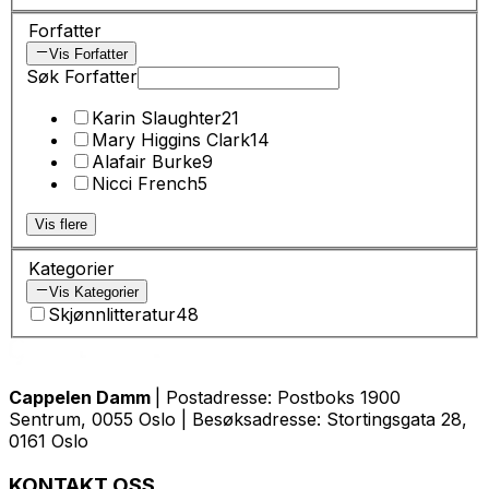
Forfatter
Vis Forfatter
Søk Forfatter
Karin Slaughter
21
Mary Higgins Clark
14
Alafair Burke
9
Nicci French
5
Vis flere
Kategorier
Vis Kategorier
Skjønnlitteratur
48
Cappelen Damm
| Postadresse: Postboks 1900
Sentrum, 0055 Oslo | Besøksadresse: Stortingsgata 28,
0161 Oslo
KONTAKT OSS