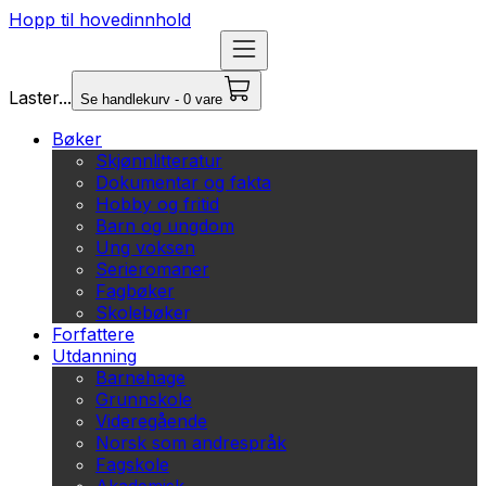
Hopp til hovedinnhold
Laster...
Se handlekurv - 0 vare
Bøker
Skjønnlitteratur
Dokumentar og fakta
Hobby og fritid
Barn og ungdom
Ung voksen
Serieromaner
Fagbøker
Skolebøker
Forfattere
Utdanning
Barnehage
Grunnskole
Videregående
Norsk som andrespråk
Fagskole