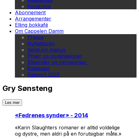
Akademisk
Forskning
Abonnement
Arrangementer
Elling bokkafé
Om Cappelen Damm
Presse
Nyhetsbrev
Send inn manus
Priser og nominasjoner
Stipender og minnepriser
Kataloger
Rapport 2025
Gry Sønsteng
Les mer
«
Fedrenes synder
» - 2014
«Karin Slaughters romaner er alltid voldelige
og dystre, men aldri på en forutsigbar måte.»