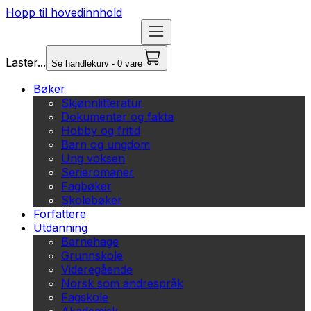
Hopp til hovedinnhold
Laster...
Se handlekurv - 0 vare
Bøker
Skjønnlitteratur
Dokumentar og fakta
Hobby og fritid
Barn og ungdom
Ung voksen
Serieromaner
Fagbøker
Skolebøker
Forfattere
Utdanning
Barnehage
Grunnskole
Videregående
Norsk som andrespråk
Fagskole