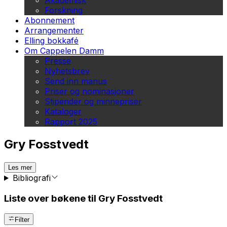
Akademisk
Forskning
Abonnement
Arrangementer
Elling bokkafé
Om Cappelen Damm
Presse
Nyhetsbrev
Send inn manus
Priser og nominasjoner
Stipender og minnepriser
Kataloger
Rapport 2025
Gry Fosstvedt
Les mer
Bibliografi
Liste over bøkene til Gry Fosstvedt
Filter