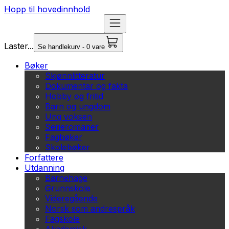
Hopp til hovedinnhold
Laster...
Se handlekurv - 0 vare
Bøker
Skjønnlitteratur
Dokumentar og fakta
Hobby og fritid
Barn og ungdom
Ung voksen
Serieromaner
Fagbøker
Skolebøker
Forfattere
Utdanning
Barnehage
Grunnskole
Videregående
Norsk som andrespråk
Fagskole