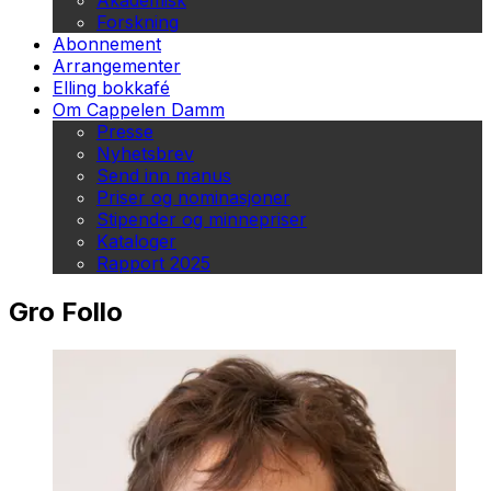
Akademisk
Forskning
Abonnement
Arrangementer
Elling bokkafé
Om Cappelen Damm
Presse
Nyhetsbrev
Send inn manus
Priser og nominasjoner
Stipender og minnepriser
Kataloger
Rapport 2025
Gro Follo