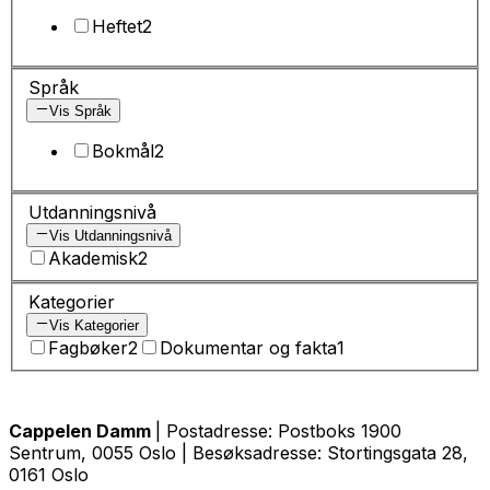
Heftet
2
Språk
Vis Språk
Bokmål
2
Utdanningsnivå
Vis Utdanningsnivå
Akademisk
2
Kategorier
Vis Kategorier
Fagbøker
2
Dokumentar og fakta
1
Cappelen Damm
| Postadresse: Postboks 1900
Sentrum, 0055 Oslo | Besøksadresse: Stortingsgata 28,
0161 Oslo