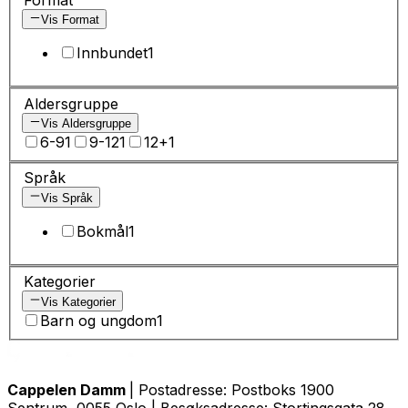
Vis Format
Innbundet
1
Aldersgruppe
Vis Aldersgruppe
6-9
1
9-12
1
12+
1
Språk
Vis Språk
Bokmål
1
Kategorier
Vis Kategorier
Barn og ungdom
1
Cappelen Damm
| Postadresse: Postboks 1900
Sentrum, 0055 Oslo | Besøksadresse: Stortingsgata 28,