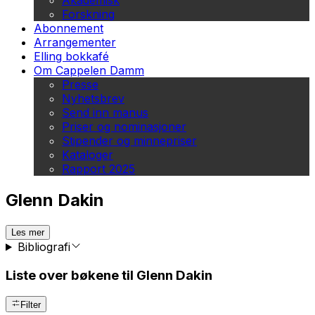
Akademisk
Forskning
Abonnement
Arrangementer
Elling bokkafé
Om Cappelen Damm
Presse
Nyhetsbrev
Send inn manus
Priser og nominasjoner
Stipender og minnepriser
Kataloger
Rapport 2025
Glenn Dakin
Les mer
Bibliografi
Liste over bøkene til Glenn Dakin
Filter