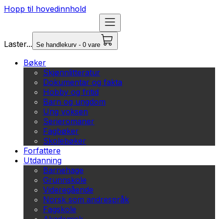
Hopp til hovedinnhold
Laster...
Se handlekurv - 0 vare
Bøker
Skjønnlitteratur
Dokumentar og fakta
Hobby og fritid
Barn og ungdom
Ung voksen
Serieromaner
Fagbøker
Skolebøker
Forfattere
Utdanning
Barnehage
Grunnskole
Videregående
Norsk som andrespråk
Fagskole