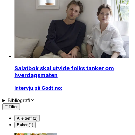
Salatbok skal utvide folks tanker om
hverdagsmaten
Intervju på Godt.no:
Bibliografi
Filter
Alle treff (1)
Bøker (1)