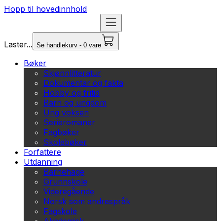
Hopp til hovedinnhold
Laster...
Se handlekurv - 0 vare
Bøker
Skjønnlitteratur
Dokumentar og fakta
Hobby og fritid
Barn og ungdom
Ung voksen
Serieromaner
Fagbøker
Skolebøker
Forfattere
Utdanning
Barnehage
Grunnskole
Videregående
Norsk som andrespråk
Fagskole