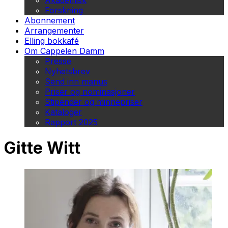
Akademisk
Forskning
Abonnement
Arrangementer
Elling bokkafé
Om Cappelen Damm
Presse
Nyhetsbrev
Send inn manus
Priser og nominasjoner
Stipender og minnepriser
Kataloger
Rapport 2025
Gitte Witt