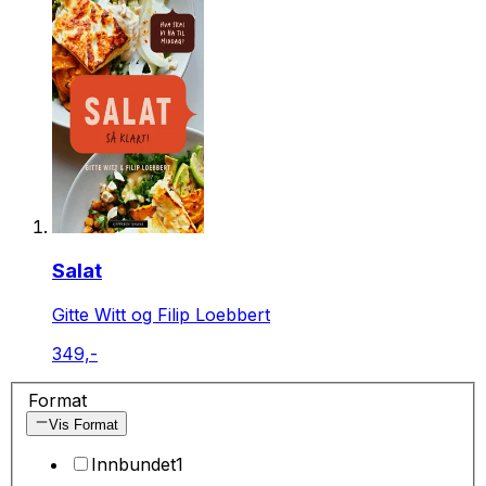
Salat
Gitte Witt og Filip Loebbert
349,-
Format
Vis Format
Innbundet
1