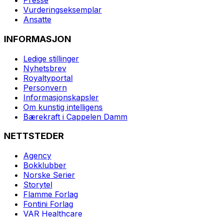
Presse
Vurderingseksemplar
Ansatte
INFORMASJON
Ledige stillinger
Nyhetsbrev
Royaltyportal
Personvern
Informasjonskapsler
Om kunstig intelligens
Bærekraft i Cappelen Damm
NETTSTEDER
Agency
Bokklubber
Norske Serier
Storytel
Flamme Forlag
Fontini Forlag
VAR Healthcare