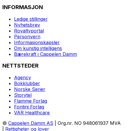
INFORMASJON
Ledige stillinger
Nyhetsbrev
Royaltyportal
Personvern
Informasjonskapsler
Om kunstig intelligens
Bærekraft i Cappelen Damm
NETTSTEDER
Agency
Bokklubber
Norske Serier
Storytel
Flamme Forlag
Fontini Forlag
VAR Healthcare
©
Cappelen Damm AS
| Org.nr. NO 948061937 MVA
|
Rettigheter og lover