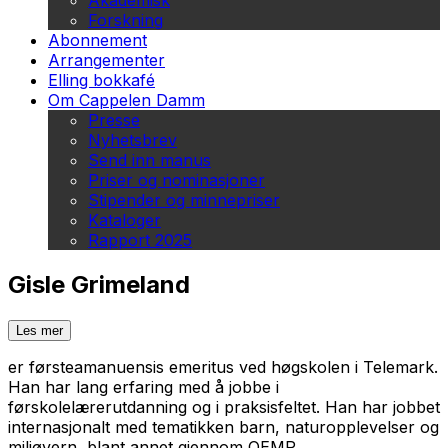
Akademisk
Forskning
Abonnement
Arrangementer
Elling bokkafé
Om Cappelen Damm
Presse
Nyhetsbrev
Send inn manus
Priser og nominasjoner
Stipender og minnepriser
Kataloger
Rapport 2025
Gisle Grimeland
Les mer
er førsteamanuensis emeritus ved høgskolen i Telemark.
Han har lang erfaring med å jobbe i
førskolelærerutdanning og i praksisfeltet. Han har jobbet
internasjonalt med tematikken barn, naturopplevelser og
miljøvern, blant annet gjennom OEMP