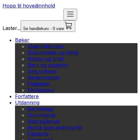
Hopp til hovedinnhold
Laster...
Se handlekurv - 0 vare
Bøker
Skjønnlitteratur
Dokumentar og fakta
Hobby og fritid
Barn og ungdom
Ung voksen
Serieromaner
Fagbøker
Skolebøker
Forfattere
Utdanning
Barnehage
Grunnskole
Videregående
Norsk som andrespråk
Fagskole