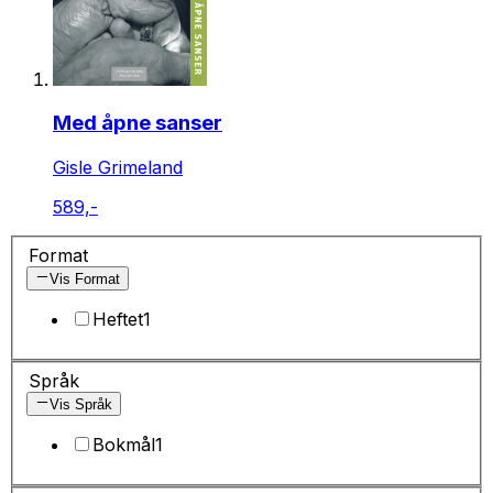
Med åpne sanser
Gisle Grimeland
589,-
Format
Vis Format
Heftet
1
Språk
Vis Språk
Bokmål
1