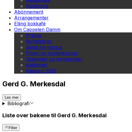
Akademisk
Forskning
Abonnement
Arrangementer
Elling bokkafé
Om Cappelen Damm
Presse
Nyhetsbrev
Send inn manus
Priser og nominasjoner
Stipender og minnepriser
Kataloger
Rapport 2025
Gerd G. Merkesdal
Les mer
Bibliografi
Liste over bøkene til Gerd G. Merkesdal
Filter