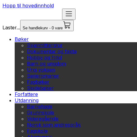
Hopp til hovedinnhold
Laster...
Se handlekurv - 0 vare
Bøker
Skjønnlitteratur
Dokumentar og fakta
Hobby og fritid
Barn og ungdom
Ung voksen
Serieromaner
Fagbøker
Skolebøker
Forfattere
Utdanning
Barnehage
Grunnskole
Videregående
Norsk som andrespråk
Fagskole