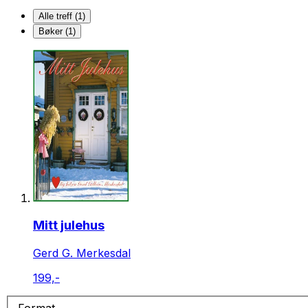
Alle treff (1)
Bøker (1)
Mitt julehus
Gerd G. Merkesdal
199,-
Format