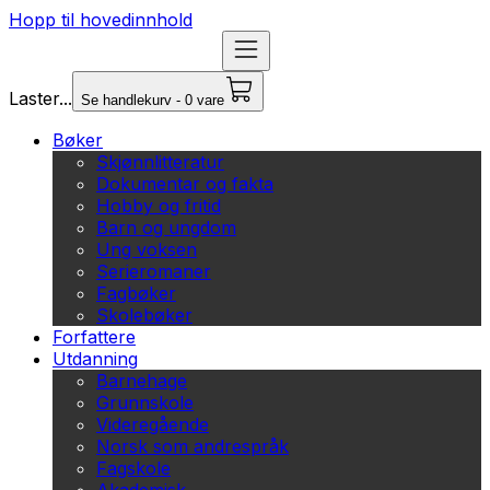
Hopp til hovedinnhold
Laster...
Se handlekurv - 0 vare
Bøker
Skjønnlitteratur
Dokumentar og fakta
Hobby og fritid
Barn og ungdom
Ung voksen
Serieromaner
Fagbøker
Skolebøker
Forfattere
Utdanning
Barnehage
Grunnskole
Videregående
Norsk som andrespråk
Fagskole