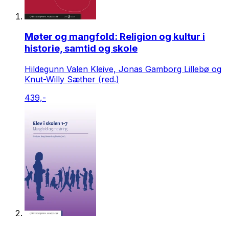
Møter og mangfold: Religion og kultur i
historie, samtid og skole
Hildegunn Valen Kleive, Jonas Gamborg Lillebø og
Knut-Willy Sæther (red.)
439,-