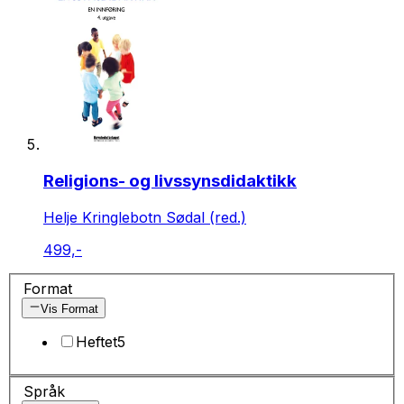
Religions- og livssynsdidaktikk
Helje Kringlebotn Sødal (red.)
499,-
Format
Vis Format
Heftet
5
Språk