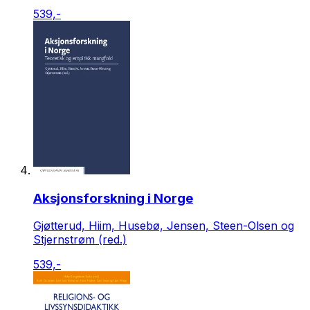
539,-
Aksjonsforskning i Norge
Gjøtterud, Hiim, Husebø, Jensen, Steen-Olsen og
Stjernstrøm (red.)
539,-