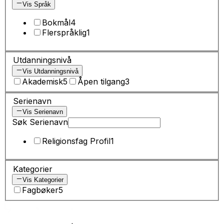
Vis Språk
Bokmål
4
Flerspråklig
1
Utdanningsnivå
Vis Utdanningsnivå
Akademisk
5
Åpen tilgang
3
Serienavn
Vis Serienavn
Søk Serienavn
Religionsfag Profil
1
Kategorier
Vis Kategorier
Fagbøker
5