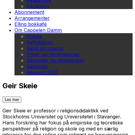
Akademisk
Forskning
Abonnement
Arrangementer
Elling bokkafé
Om Cappelen Damm
Presse
Nyhetsbrev
Send inn manus
Priser og nominasjoner
Stipender og minnepriser
Kataloger
Rapport 2025
Geir Skeie
Les mer
Geir Skeie er professor i religionsdidaktikk ved
Stockholms Universitet og Universitetet i Stavanger.
Hans forskning har fokus på empiriske og teoretiske
perspektiver på religion og skole og med en særlig
interesse for den rollen som religiøst og livssynsmessig