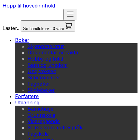
Hopp til hovedinnhold
Laster...
Se handlekurv - 0 vare
Bøker
Skjønnlitteratur
Dokumentar og fakta
Hobby og fritid
Barn og ungdom
Ung voksen
Serieromaner
Fagbøker
Skolebøker
Forfattere
Utdanning
Barnehage
Grunnskole
Videregående
Norsk som andrespråk
Fagskole