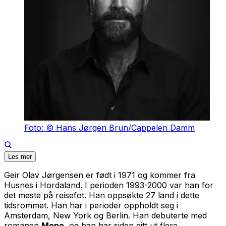
Foto: © Hans Jørgen Brun/Cappelen Damm
Les mer
Geir Olav Jørgensen er født i 1971 og kommer fra
Husnes i Hordaland. I perioden 1993-2000 var han for
det meste på reisefot. Han oppsøkte 27 land i dette
tidsrommet. Han har i perioder oppholdt seg i
Amsterdam, New York og Berlin. Han debuterte med
romanen
Mono
, og han har siden gitt ut flere