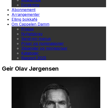
Akademisk
Forskning
Abonnement
Arrangementer
Elling bokkafé
Om Cappelen Damm
Presse
Nyhetsbrev
Send inn manus
Priser og nominasjoner
Stipender og minnepriser
Kataloger
Rapport 2025
Geir Olav Jørgensen