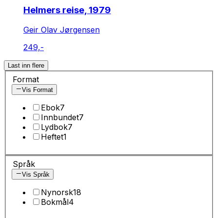
Helmers reise, 1979
Geir Olav Jørgensen
249,-
Last inn flere
Format
Vis Format
Ebok
7
Innbundet
7
Lydbok
7
Heftet
1
Språk
Vis Språk
Nynorsk
18
Bokmål
4