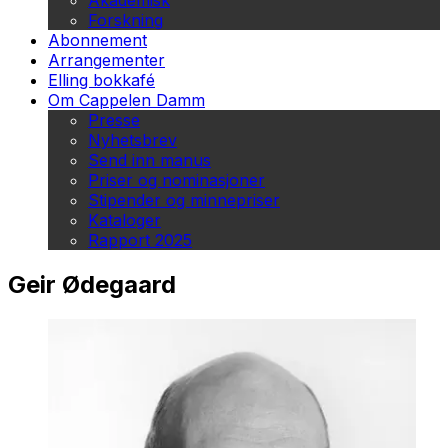
Akademisk
Forskning
Abonnement
Arrangementer
Elling bokkafé
Om Cappelen Damm
Presse
Nyhetsbrev
Send inn manus
Priser og nominasjoner
Stipender og minnepriser
Kataloger
Rapport 2025
Geir Ødegaard