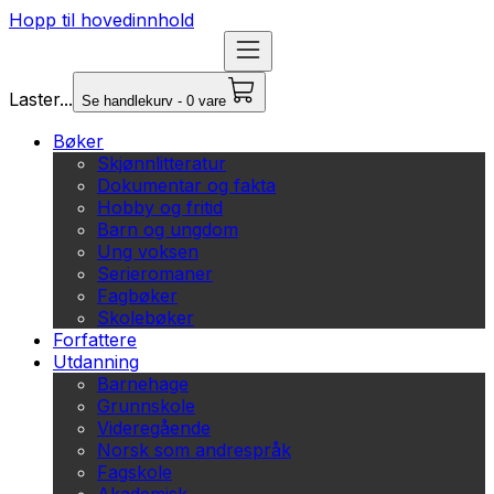
Hopp til hovedinnhold
Laster...
Se handlekurv - 0 vare
Bøker
Skjønnlitteratur
Dokumentar og fakta
Hobby og fritid
Barn og ungdom
Ung voksen
Serieromaner
Fagbøker
Skolebøker
Forfattere
Utdanning
Barnehage
Grunnskole
Videregående
Norsk som andrespråk
Fagskole