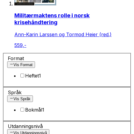
Militærmaktens rolle i norsk
krisehåndtering
Ann-Karin Larssen og Tormod Heier (red.)
559,-
Format
Vis Format
Heftet
1
Språk
Vis Språk
Bokmål
1
Utdanningsnivå
Vis Utdanningsnivå