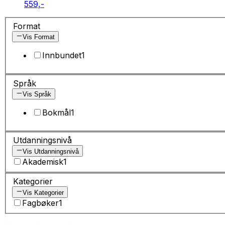
559,-
Format
Vis Format
Innbundet
1
Språk
Vis Språk
Bokmål
1
Utdanningsnivå
Vis Utdanningsnivå
Akademisk
1
Kategorier
Vis Kategorier
Fagbøker
1