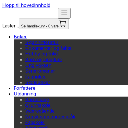
Hopp til hovedinnhold
Laster...
Se handlekurv - 0 vare
Bøker
Skjønnlitteratur
Dokumentar og fakta
Hobby og fritid
Barn og ungdom
Ung voksen
Serieromaner
Fagbøker
Skolebøker
Forfattere
Utdanning
Barnehage
Grunnskole
Videregående
Norsk som andrespråk
Fagskole