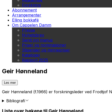
Akademisk
Forskning
Abonnement
Arrangementer
Elling bokkafé
Om Cappelen Damm
Presse
Nyhetsbrev
Send inn manus
Priser og nominasjoner
Stipender og minnepriser
Kataloger
Rapport 2025
Geir Hønneland
Les mer
Geir Hønneland (f.1966) er forskningsleder ved Frodtjof Na
Bibliografi
Liste over bøkene til Geir Hønneland