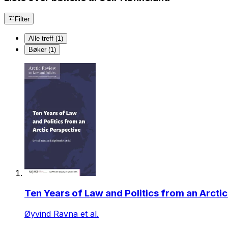
Filter
Alle treff (1)
Bøker (1)
Ten Years of Law and Politics from an Arcti
Øyvind Ravna et al.