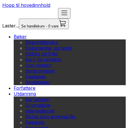
Hopp til hovedinnhold
Laster...
Se handlekurv - 0 vare
Bøker
Skjønnlitteratur
Dokumentar og fakta
Hobby og fritid
Barn og ungdom
Ung voksen
Serieromaner
Fagbøker
Skolebøker
Forfattere
Utdanning
Barnehage
Grunnskole
Videregående
Norsk som andrespråk
Fagskole