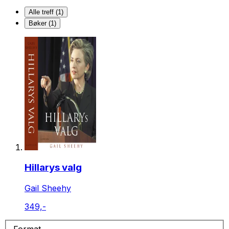
Alle treff (1)
Bøker (1)
Hillarys valg
Gail Sheehy
349,-
Format