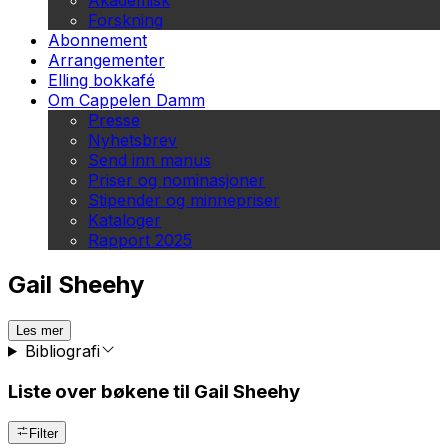
Akademisk
Forskning
Abonnement
Arrangementer
Elling bokkafé
Om Cappelen Damm
Presse
Nyhetsbrev
Send inn manus
Priser og nominasjoner
Stipender og minnepriser
Kataloger
Rapport 2025
Gail Sheehy
Les mer
Bibliografi
Liste over bøkene til Gail Sheehy
Filter