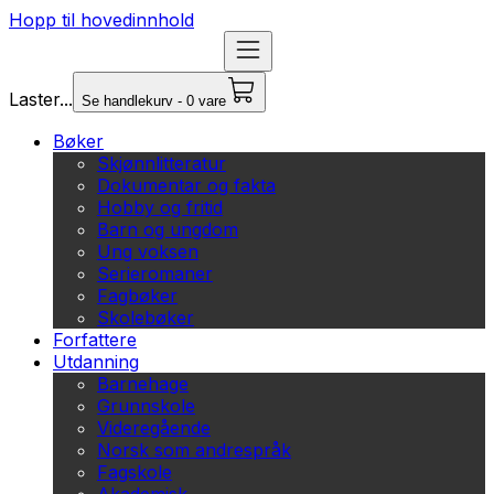
Hopp til hovedinnhold
Laster...
Se handlekurv - 0 vare
Bøker
Skjønnlitteratur
Dokumentar og fakta
Hobby og fritid
Barn og ungdom
Ung voksen
Serieromaner
Fagbøker
Skolebøker
Forfattere
Utdanning
Barnehage
Grunnskole
Videregående
Norsk som andrespråk
Fagskole