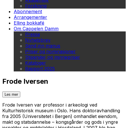
Akademisk
Forskning
Abonnement
Arrangementer
Elling bokkafé
Om Cappelen Damm
Presse
Nyhetsbrev
Send inn manus
Priser og nominasjoner
Stipender og minnepriser
Kataloger
Rapport 2025
Frode Iversen
Les mer
Frode Iversen var professor i arkeologi ved
Kulturhistorisk museum i Oslo. Hans doktoravhandling
fra 2005 (Universitetet i Bergen) omhandlet eiendom,
makt og statsdannelse – kongsgårder og gods i yngre
jernalder og middelalder i Hordaland. I 2007 ble han