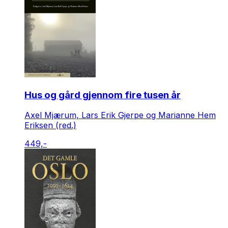
Hus og gård gjennom fire tusen år
Axel Mjærum, Lars Erik Gjerpe og Marianne Hem
Eriksen (red.)
449,-