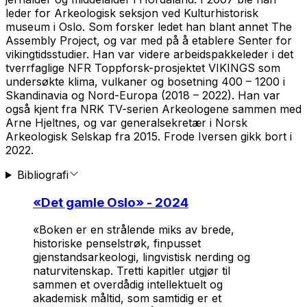
leder for Arkeologisk seksjon ved Kulturhistorisk
museum i Oslo. Som forsker ledet han blant annet The
Assembly Project, og var med på å etablere Senter for
vikingtidsstudier. Han var videre arbeidspakkeleder i det
tverrfaglige NFR Toppforsk-prosjektet VIKINGS som
undersøkte klima, vulkaner og bosetning 400 – 1200 i
Skandinavia og Nord-Europa (2018 – 2022). Han var
også kjent fra NRK TV-serien Arkeologene sammen med
Arne Hjeltnes, og var generalsekretær i Norsk
Arkeologisk Selskap fra 2015. Frode Iversen gikk bort i
2022.
Bibliografi
«
Det gamle Oslo
» - 2024
«Boken er en strålende miks av brede,
historiske penselstrøk, finpusset
gjenstandsarkeologi, lingvistisk nerding og
naturvitenskap. Tretti kapitler utgjør til
sammen et overdådig intellektuelt og
akademisk måltid, som samtidig er et