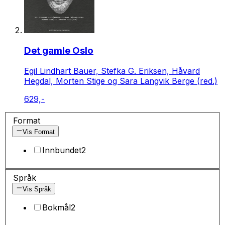
Det gamle Oslo
Egil Lindhart Bauer, Stefka G. Eriksen, Håvard
Hegdal, Morten Stige og Sara Langvik Berge (red.)
629,-
Format
Vis Format
Innbundet
2
Språk
Vis Språk
Bokmål
2