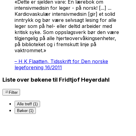
«Dette er sjelden vare: En lærebok om
intensivmedisin for leger - på norsk! [...] ...
Kardiovaskulær intensivmedisin
[gir] et solid
inntrykk og bør være selvsagt lesing for alle
leger som på hel- eller deltid arbeider med
kritisk syke. Som oppslagsverk bør den være
tilgjengelig på alle hjerteovervåkingsenheter,
på biblioteket og i fremskutt linje på
vaktrommet.»
–
H K Flaatten, Tidsskrift for Den norske
legeforening 16/2011
Liste over bøkene til Fridtjof Heyerdahl
Filter
Alle treff (1)
Bøker (1)