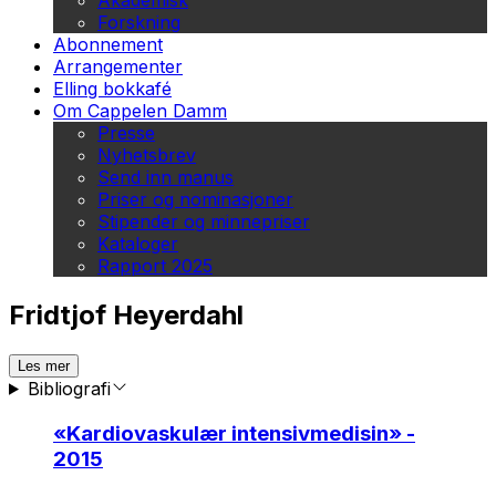
Akademisk
Forskning
Abonnement
Arrangementer
Elling bokkafé
Om Cappelen Damm
Presse
Nyhetsbrev
Send inn manus
Priser og nominasjoner
Stipender og minnepriser
Kataloger
Rapport 2025
Fridtjof Heyerdahl
Les mer
Bibliografi
«
Kardiovaskulær intensivmedisin
» -
2015