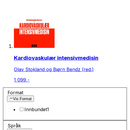
Kardiovaskulær intensivmedisin
Olav Stokland og Bjørn Bendz (red.)
1 099,-
Format
Vis Format
Innbundet
1
Språk