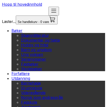
Hopp til hovedinnhold
Laster...
Se handlekurv - 0 vare
Bøker
Skjønnlitteratur
Dokumentar og fakta
Hobby og fritid
Barn og ungdom
Ung voksen
Serieromaner
Fagbøker
Skolebøker
Forfattere
Utdanning
Barnehage
Grunnskole
Videregående
Norsk som andrespråk
Fagskole