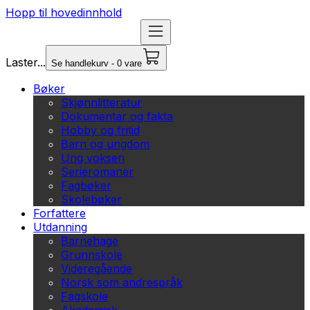
Hopp til hovedinnhold
Laster...
Se handlekurv - 0 vare
Bøker
Skjønnlitteratur
Dokumentar og fakta
Hobby og fritid
Barn og ungdom
Ung voksen
Serieromaner
Fagbøker
Skolebøker
Forfattere
Utdanning
Barnehage
Grunnskole
Videregående
Norsk som andrespråk
Fagskole