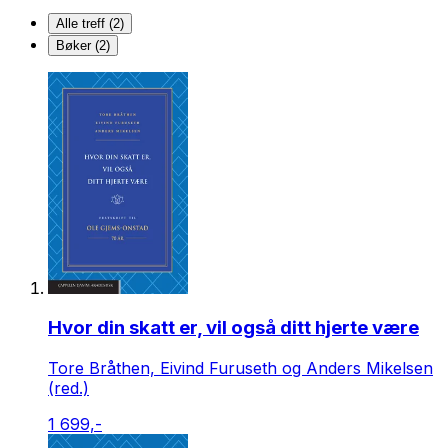
Alle treff (2)
Bøker (2)
Hvor din skatt er, vil også ditt hjerte være
Tore Bråthen, Eivind Furuseth og Anders Mikelsen
(red.)
1 699,-