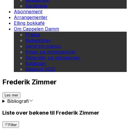
Akademisk
Forskning
Abonnement
Arrangementer
Elling bokkafé
Om Cappelen Damm
Presse
Nyhetsbrev
Send inn manus
Priser og nominasjoner
Stipender og minnepriser
Kataloger
Rapport 2025
Frederik Zimmer
Les mer
Bibliografi
Liste over bøkene til Frederik Zimmer
Filter