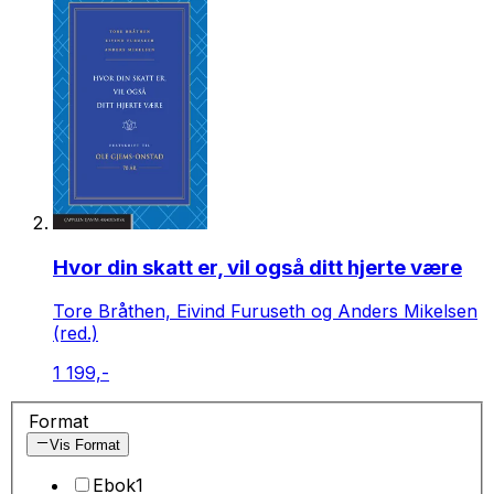
Hvor din skatt er, vil også ditt hjerte være
Tore Bråthen, Eivind Furuseth og Anders Mikelsen
(red.)
1 199,-
Format
Vis Format
Ebok
1