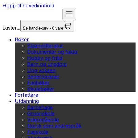
Hopp til hovedinnhold
Laster...
Se handlekurv - 0 vare
Bøker
Skjønnlitteratur
Dokumentar og fakta
Hobby og fritid
Barn og ungdom
Ung voksen
Serieromaner
Fagbøker
Skolebøker
Forfattere
Utdanning
Barnehage
Grunnskole
Videregående
Norsk som andrespråk
Fagskole