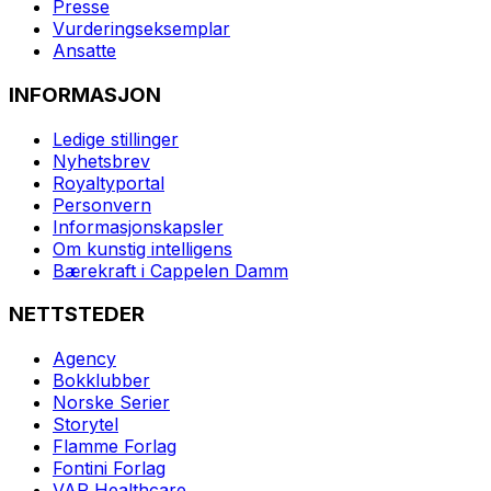
Presse
Vurderingseksemplar
Ansatte
INFORMASJON
Ledige stillinger
Nyhetsbrev
Royaltyportal
Personvern
Informasjonskapsler
Om kunstig intelligens
Bærekraft i Cappelen Damm
NETTSTEDER
Agency
Bokklubber
Norske Serier
Storytel
Flamme Forlag
Fontini Forlag
VAR Healthcare