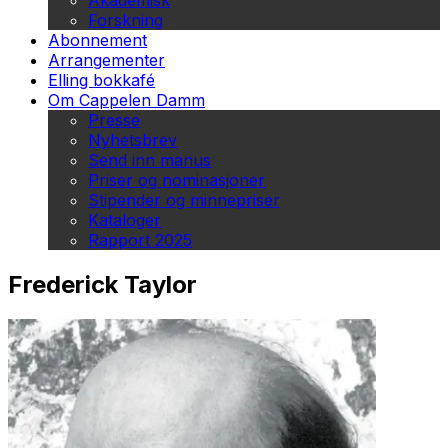
Akademisk
Forskning
Abonnement
Arrangementer
Elling bokkafé
Om Cappelen Damm
Presse
Nyhetsbrev
Send inn manus
Priser og nominasjoner
Stipender og minnepriser
Kataloger
Rapport 2025
Frederick Taylor