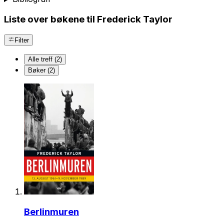
Liste over bøkene til Frederick Taylor
Filter
Alle treff (2)
Bøker (2)
Berlinmuren