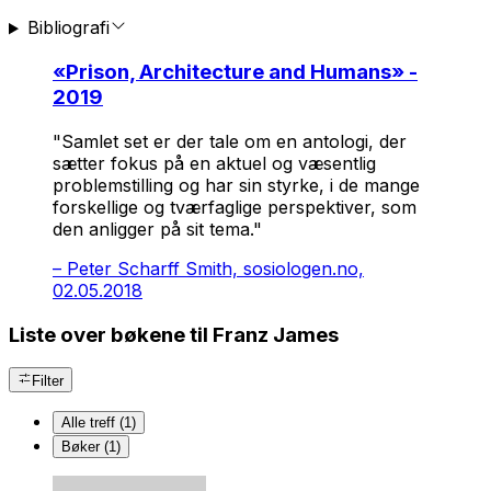
Bibliografi
«
Prison, Architecture and Humans
» -
2019
"Samlet set er der tale om en antologi, der
sætter fokus på en aktuel og væsentlig
problemstilling og har sin styrke, i de mange
forskellige og tværfaglige perspektiver, som
den anligger på sit tema."
–
Peter Scharff Smith, sosiologen.no,
02.05.2018
Liste over bøkene til Franz James
Filter
Alle treff (1)
Bøker (1)