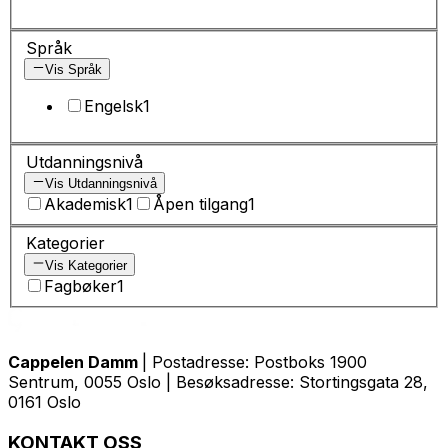
Språk
Vis Språk
Engelsk
1
Utdanningsnivå
Vis Utdanningsnivå
Akademisk
1
Åpen tilgang
1
Kategorier
Vis Kategorier
Fagbøker
1
Cappelen Damm
| Postadresse: Postboks 1900
Sentrum, 0055 Oslo | Besøksadresse: Stortingsgata 28,
0161 Oslo
KONTAKT OSS