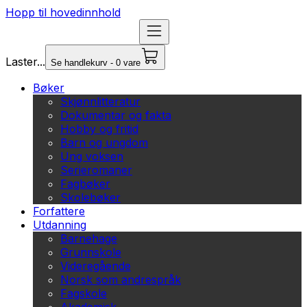
Hopp til hovedinnhold
Laster...
Se handlekurv - 0 vare
Bøker
Skjønnlitteratur
Dokumentar og fakta
Hobby og fritid
Barn og ungdom
Ung voksen
Serieromaner
Fagbøker
Skolebøker
Forfattere
Utdanning
Barnehage
Grunnskole
Videregående
Norsk som andrespråk
Fagskole