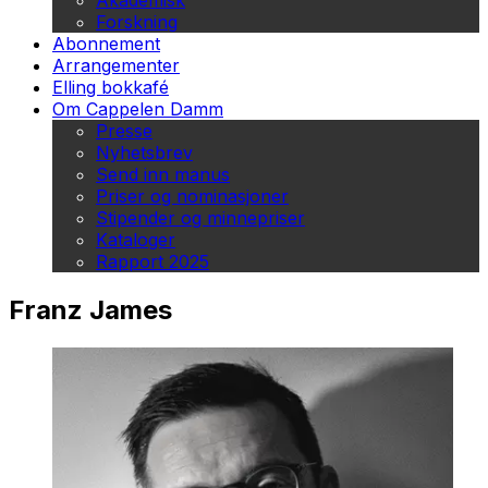
Akademisk
Forskning
Abonnement
Arrangementer
Elling bokkafé
Om Cappelen Damm
Presse
Nyhetsbrev
Send inn manus
Priser og nominasjoner
Stipender og minnepriser
Kataloger
Rapport 2025
Franz James