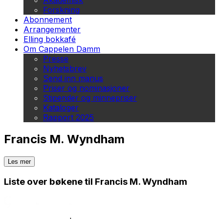
Akademisk
Forskning
Abonnement
Arrangementer
Elling bokkafé
Om Cappelen Damm
Presse
Nyhetsbrev
Send inn manus
Priser og nominasjoner
Stipender og minnepriser
Kataloger
Rapport 2025
Francis M. Wyndham
Les mer
Liste over bøkene til Francis M. Wyndham