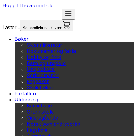
Hopp til hovedinnhold
Laster...
Se handlekurv - 0 vare
Bøker
Skjønnlitteratur
Dokumentar og fakta
Hobby og fritid
Barn og ungdom
Ung voksen
Serieromaner
Fagbøker
Skolebøker
Forfattere
Utdanning
Barnehage
Grunnskole
Videregående
Norsk som andrespråk
Fagskole