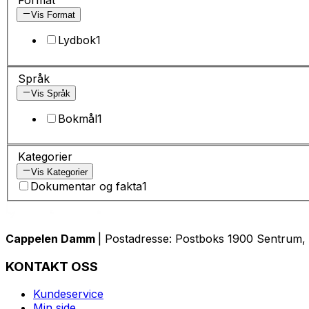
Vis Format
Lydbok
1
Språk
Vis Språk
Bokmål
1
Kategorier
Vis Kategorier
Dokumentar og fakta
1
Cappelen Damm
| Postadresse: Postboks 1900 Sentrum, 
KONTAKT OSS
Kundeservice
Min side