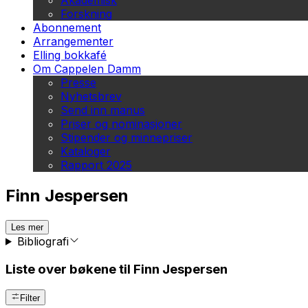
Akademisk
Forskning
Abonnement
Arrangementer
Elling bokkafé
Om Cappelen Damm
Presse
Nyhetsbrev
Send inn manus
Priser og nominasjoner
Stipender og minnepriser
Kataloger
Rapport 2025
Finn Jespersen
Les mer
Bibliografi
Liste over bøkene til Finn Jespersen
Filter