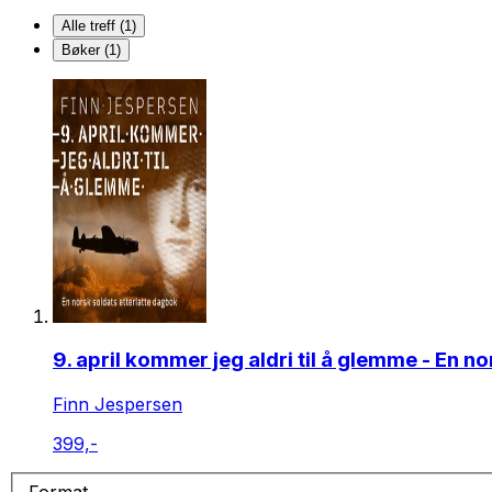
Alle treff (1)
Bøker (1)
9. april kommer jeg aldri til å glemme - En n
Finn Jespersen
399,-
Format