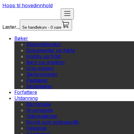
Hopp til hovedinnhold
Laster...
Se handlekurv - 0 vare
Bøker
Skjønnlitteratur
Dokumentar og fakta
Hobby og fritid
Barn og ungdom
Ung voksen
Serieromaner
Fagbøker
Skolebøker
Forfattere
Utdanning
Barnehage
Grunnskole
Videregående
Norsk som andrespråk
Fagskole