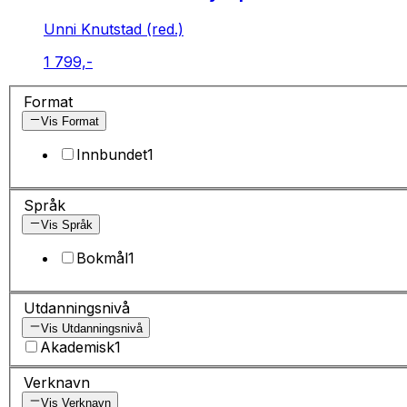
Unni Knutstad (red.)
1 799,-
Format
Vis Format
Innbundet
1
Språk
Vis Språk
Bokmål
1
Utdanningsnivå
Vis Utdanningsnivå
Akademisk
1
Verknavn
Vis Verknavn