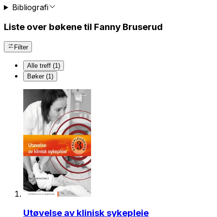
Bibliografi
Liste over bøkene til Fanny Bruserud
Filter
Alle treff (1)
Bøker (1)
Utøvelse av klinisk sykepleie