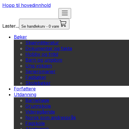
Hopp til hovedinnhold
Laster...
Se handlekurv - 0 vare
Bøker
Skjønnlitteratur
Dokumentar og fakta
Hobby og fritid
Barn og ungdom
Ung voksen
Serieromaner
Fagbøker
Skolebøker
Forfattere
Utdanning
Barnehage
Grunnskole
Videregående
Norsk som andrespråk
Fagskole