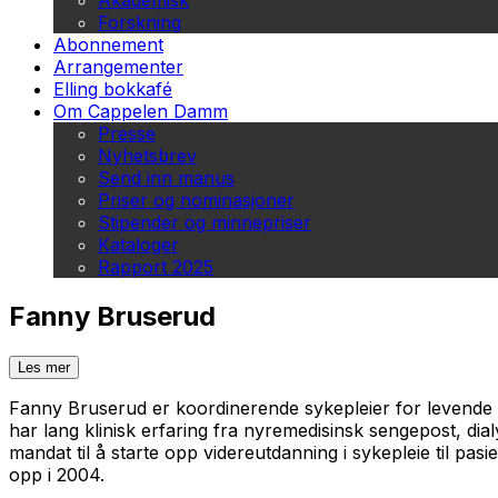
Akademisk
Forskning
Abonnement
Arrangementer
Elling bokkafé
Om Cappelen Damm
Presse
Nyhetsbrev
Send inn manus
Priser og nominasjoner
Stipender og minnepriser
Kataloger
Rapport 2025
Fanny Bruserud
Les mer
Fanny Bruserud er koordinerende sykepleier for levende gi
har lang klinisk erfaring fra nyremedisinsk sengepost, d
mandat til å starte opp videreutdanning i sykepleie til p
opp i 2004.