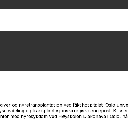
ver og nyretransplantasjon ved Rikshospitalet, Oslo univers
ialyseavdeling og transplantasjonskirurgisk sengepost. Br
asienter med nyresykdom ved Høyskolen Diakonava i Oslo, nå