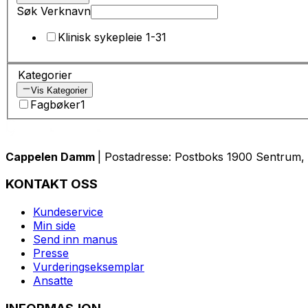
Søk Verknavn
Klinisk sykepleie 1-3
1
Kategorier
Vis Kategorier
Fagbøker
1
Cappelen Damm
| Postadresse: Postboks 1900 Sentrum, 
KONTAKT OSS
Kundeservice
Min side
Send inn manus
Presse
Vurderingseksemplar
Ansatte