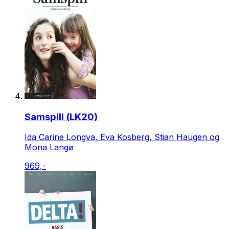
Samspill (LK20)
Ida Carine Longva, Eva Kosberg, Stian Haugen og
Mona Langø
969,-