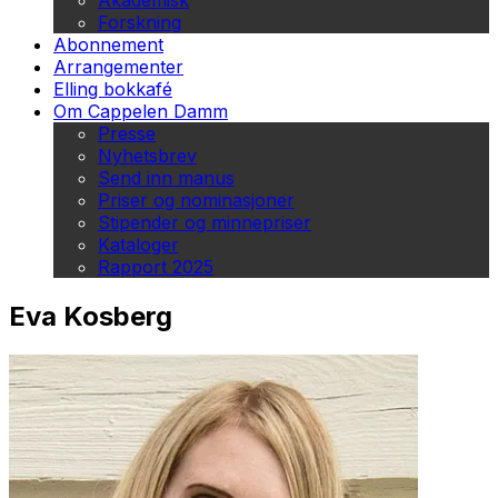
Akademisk
Forskning
Abonnement
Arrangementer
Elling bokkafé
Om Cappelen Damm
Presse
Nyhetsbrev
Send inn manus
Priser og nominasjoner
Stipender og minnepriser
Kataloger
Rapport 2025
Eva Kosberg