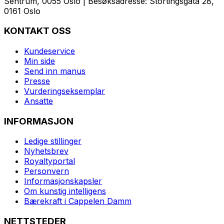
Sentrum, 0055 Oslo | Besøksadresse: Stortingsgata 28,
0161 Oslo
KONTAKT OSS
Kundeservice
Min side
Send inn manus
Presse
Vurderingseksemplar
Ansatte
INFORMASJON
Ledige stillinger
Nyhetsbrev
Royaltyportal
Personvern
Informasjonskapsler
Om kunstig intelligens
Bærekraft i Cappelen Damm
NETTSTEDER