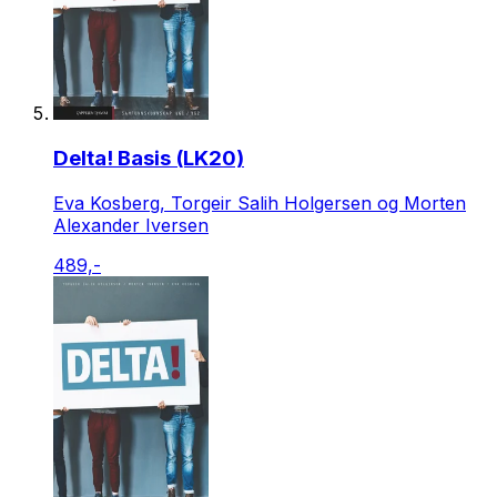
Delta! Basis (LK20)
Eva Kosberg, Torgeir Salih Holgersen og Morten
Alexander Iversen
489,-