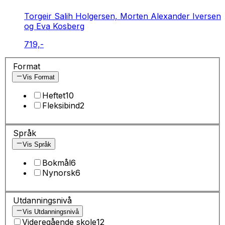
Torgeir Salih Holgersen, Morten Alexander Iversen
og Eva Kosberg
719,-
Format
Vis Format
Heftet
10
Fleksibind
2
Språk
Vis Språk
Bokmål
6
Nynorsk
6
Utdanningsnivå
Vis Utdanningsnivå
Videregående skole
12