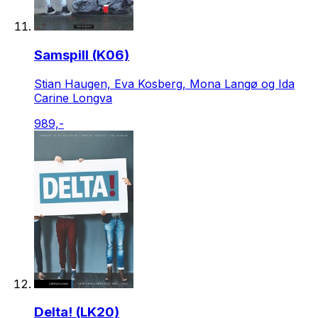
Samspill (K06)
Stian Haugen, Eva Kosberg, Mona Langø og Ida
Carine Longva
989,-
Delta! (LK20)