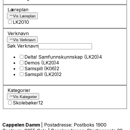
Læreplan
Vis Læreplan
LK20
10
Verknavn
Vis Verknavn
Søk Verknavn
Delta! Samfunnskunnskap (LK20)
4
Demos (LK20)
4
Samspill (K06)
2
Samspill (LK20)
2
Kategorier
Vis Kategorier
Skolebøker
12
Cappelen Damm
| Postadresse: Postboks 1900