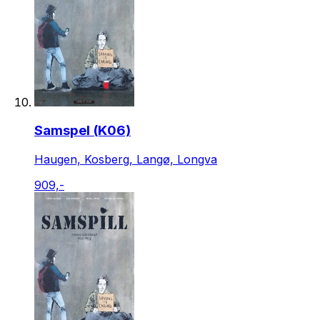
Samspel (K06)
Haugen, Kosberg, Langø, Longva
909,-