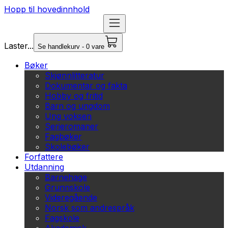
Hopp til hovedinnhold
Laster...
Se handlekurv - 0 vare
Bøker
Skjønnlitteratur
Dokumentar og fakta
Hobby og fritid
Barn og ungdom
Ung voksen
Serieromaner
Fagbøker
Skolebøker
Forfattere
Utdanning
Barnehage
Grunnskole
Videregående
Norsk som andrespråk
Fagskole