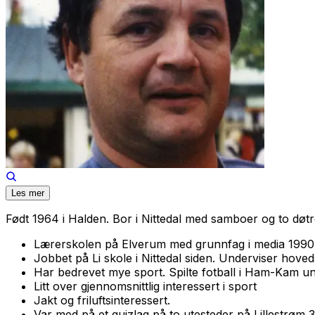
Les mer
Født 1964 i Halden. Bor i Nittedal med samboer og to døt
Lærerskolen på Elverum med grunnfag i media 1990
Jobbet på Li skole i Nittedal siden. Underviser hoved
Har bedrevet mye sport. Spilte fotball i Ham-Kam und
Litt over gjennomsnittlig interessert i sport
Jakt og friluftsinteressert.
Var med på et quizlag på to utesteder på Lillestrøm 3