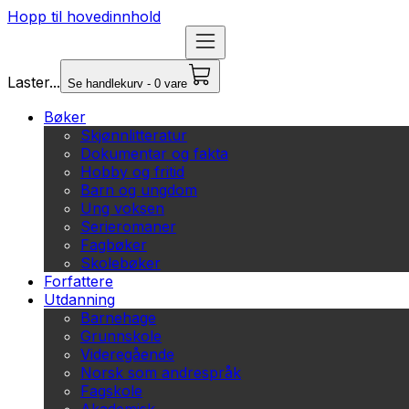
Hopp til hovedinnhold
Laster...
Se handlekurv - 0 vare
Bøker
Skjønnlitteratur
Dokumentar og fakta
Hobby og fritid
Barn og ungdom
Ung voksen
Serieromaner
Fagbøker
Skolebøker
Forfattere
Utdanning
Barnehage
Grunnskole
Videregående
Norsk som andrespråk
Fagskole