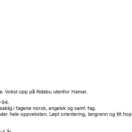
re. Vokst opp på Ridabu utenfor Hamar.
-94.
saklig i fagene norsk, engelsk og samf. fag.
er hele oppveksten. Løpt orientering, langrenn og litt hopp.
-4 år.