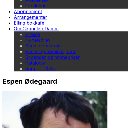
Akademisk
Forskning
Abonnement
Arrangementer
Elling bokkafé
Om Cappelen Damm
Presse
Nyhetsbrev
Send inn manus
Priser og nominasjoner
Stipender og minnepriser
Kataloger
Rapport 2025
Espen Ødegaard