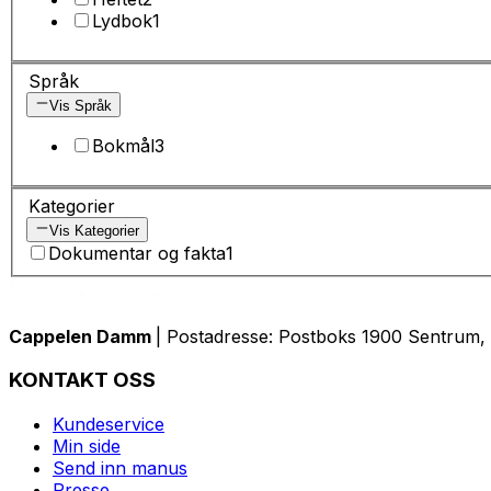
Lydbok
1
Språk
Vis Språk
Bokmål
3
Kategorier
Vis Kategorier
Dokumentar og fakta
1
Cappelen Damm
| Postadresse: Postboks 1900 Sentrum, 
KONTAKT OSS
Kundeservice
Min side
Send inn manus
Presse