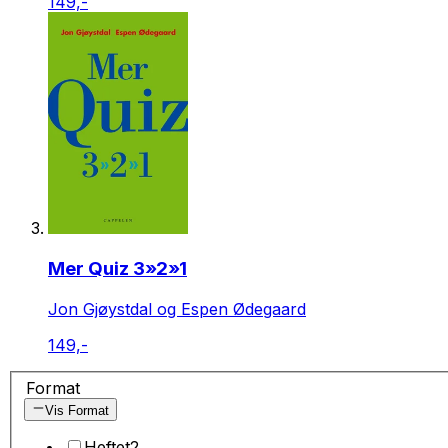
149,-
Mer Quiz 3»2»1
Jon Gjøystdal og Espen Ødegaard
149,-
Format
Vis Format
Heftet
2