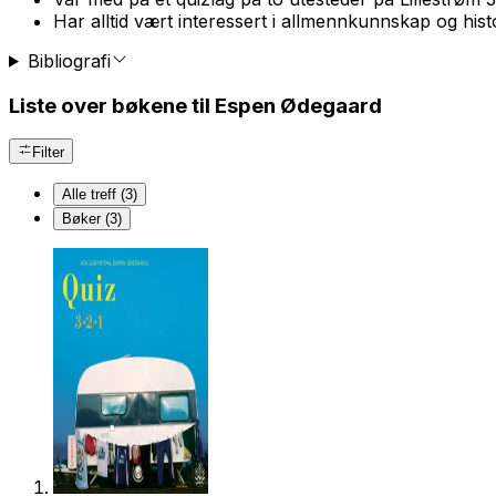
Har alltid vært interessert i allmennkunnskap og histo
Bibliografi
Liste over bøkene til Espen Ødegaard
Filter
Alle treff (3)
Bøker (3)