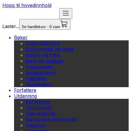
Hopp til hovedinnhold
Laster...
Se handlekurv - 0 vare
Bøker
Skjønnlitteratur
Dokumentar og fakta
Hobby og fritid
Barn og ungdom
Ung voksen
Serieromaner
Fagbøker
Skolebøker
Forfattere
Utdanning
Barnehage
Grunnskole
Videregående
Norsk som andrespråk
Fagskole