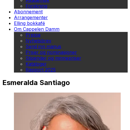
Akademisk
Forskning
Abonnement
Arrangementer
Elling bokkafé
Om Cappelen Damm
Presse
Nyhetsbrev
Send inn manus
Priser og nominasjoner
Stipender og minnepriser
Kataloger
Rapport 2025
Esmeralda Santiago