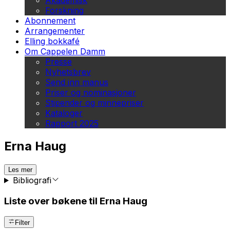
Akademisk
Forskning
Abonnement
Arrangementer
Elling bokkafé
Om Cappelen Damm
Presse
Nyhetsbrev
Send inn manus
Priser og nominasjoner
Stipender og minnepriser
Kataloger
Rapport 2025
Erna Haug
Les mer
Bibliografi
Liste over bøkene til Erna Haug
Filter