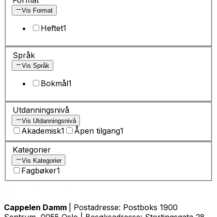
Vis Format
Heftet
1
Språk
Vis Språk
Bokmål
1
Utdanningsnivå
Vis Utdanningsnivå
Akademisk
1
Åpen tilgang
1
Kategorier
Vis Kategorier
Fagbøker
1
Cappelen Damm
| Postadresse: Postboks 1900
Sentrum, 0055 Oslo | Besøksadresse: Stortingsgata 28,