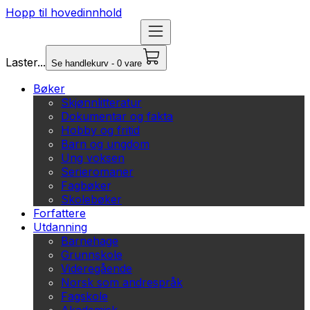
Hopp til hovedinnhold
Laster...
Se handlekurv - 0 vare
Bøker
Skjønnlitteratur
Dokumentar og fakta
Hobby og fritid
Barn og ungdom
Ung voksen
Serieromaner
Fagbøker
Skolebøker
Forfattere
Utdanning
Barnehage
Grunnskole
Videregående
Norsk som andrespråk
Fagskole