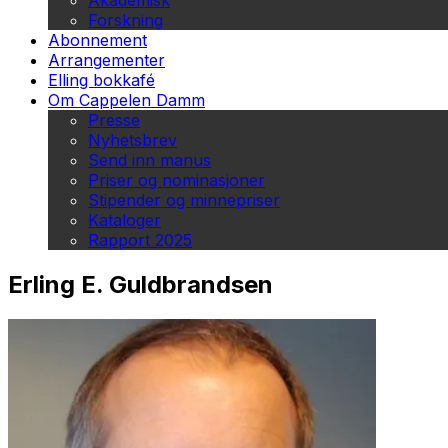
Akademisk
Forskning
Abonnement
Arrangementer
Elling bokkafé
Om Cappelen Damm
Presse
Nyhetsbrev
Send inn manus
Priser og nominasjoner
Stipender og minnepriser
Kataloger
Rapport 2025
Erling E. Guldbrandsen