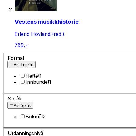
Vestens musikkhistorie
Erlend Hovland (red.)
769,-
Format
Vis Format
Heftet
1
Innbundet
1
Språk
Vis Språk
Bokmål
2
Utdanningsnivå