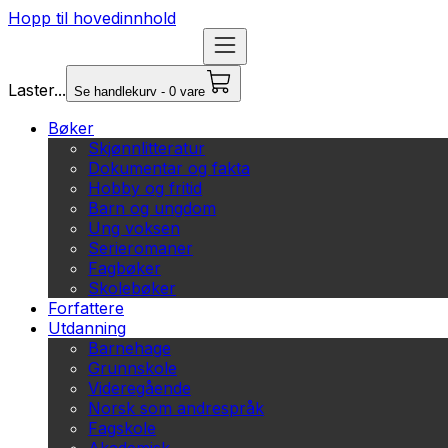
Hopp til hovedinnhold
Laster...
Se handlekurv - 0 vare
Bøker
Skjønnlitteratur
Dokumentar og fakta
Hobby og fritid
Barn og ungdom
Ung voksen
Serieromaner
Fagbøker
Skolebøker
Forfattere
Utdanning
Barnehage
Grunnskole
Videregående
Norsk som andrespråk
Fagskole