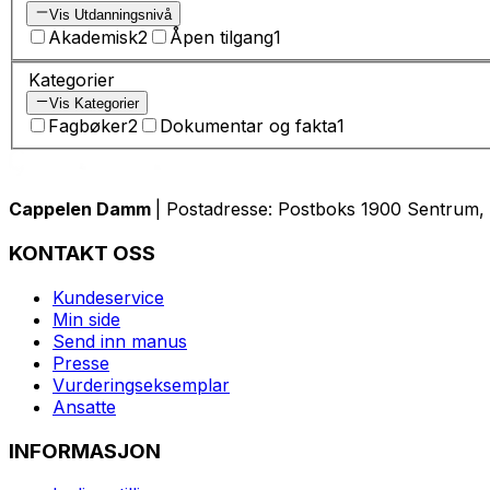
Vis Utdanningsnivå
Akademisk
2
Åpen tilgang
1
Kategorier
Vis Kategorier
Fagbøker
2
Dokumentar og fakta
1
Cappelen Damm
| Postadresse: Postboks 1900 Sentrum, 
KONTAKT OSS
Kundeservice
Min side
Send inn manus
Presse
Vurderingseksemplar
Ansatte
INFORMASJON