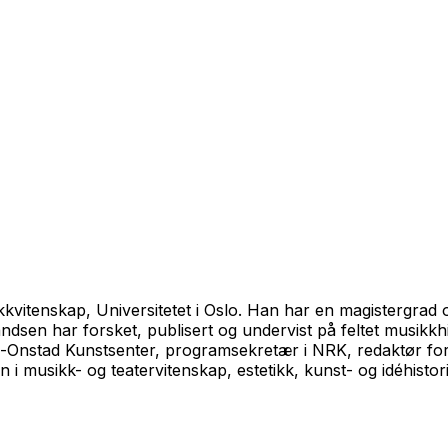
sikkvitenskap, Universitetet i Oslo. Han har en magistergr
sen har forsket, publisert og undervist på feltet musikkhi
-Onstad Kunstsenter, programsekretær i NRK, redaktør for
 i musikk- og teatervitenskap, estetikk, kunst- og idéhist