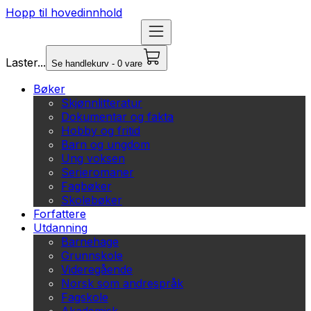
Hopp til hovedinnhold
Laster...
Se handlekurv - 0 vare
Bøker
Skjønnlitteratur
Dokumentar og fakta
Hobby og fritid
Barn og ungdom
Ung voksen
Serieromaner
Fagbøker
Skolebøker
Forfattere
Utdanning
Barnehage
Grunnskole
Videregående
Norsk som andrespråk
Fagskole