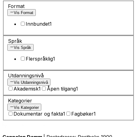
Format
Vis Format
Innbundet
1
Språk
Vis Språk
Flerspråklig
1
Utdanningsnivå
Vis Utdanningsnivå
Akademisk
1
Åpen tilgang
1
Kategorier
Vis Kategorier
Dokumentar og fakta
1
Fagbøker
1
Cappelen Damm
| Postadresse: Postboks 1900