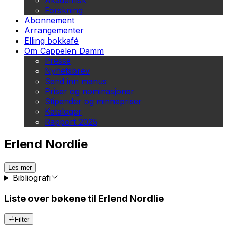
Akademisk
Forskning
Abonnement
Arrangementer
Elling bokkafé
Om Cappelen Damm
Presse
Nyhetsbrev
Send inn manus
Priser og nominasjoner
Stipender og minnepriser
Kataloger
Rapport 2025
Erlend Nordlie
Les mer
Bibliografi
Liste over bøkene til Erlend Nordlie
Filter