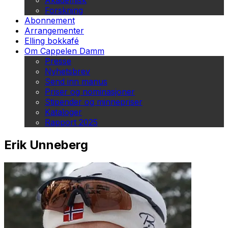
Akademisk
Forskning
Abonnement
Arrangementer
Elling bokkafé
Om Cappelen Damm
Presse
Nyhetsbrev
Send inn manus
Priser og nominasjoner
Stipender og minnepriser
Kataloger
Rapport 2025
Erik Unneberg