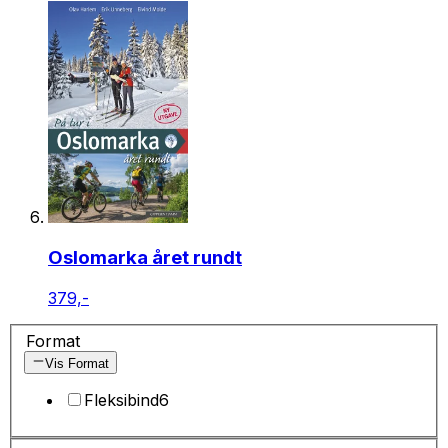
Oslomarka året rundt
379,-
Format
Vis Format
Fleksibind
6