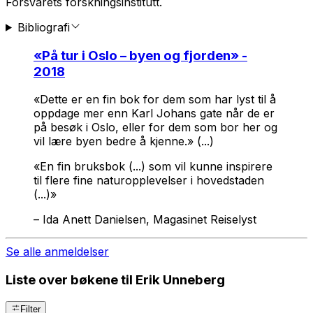
Forsvarets forskningsinstitutt.
Bibliografi
«
På tur i Oslo – byen og fjorden
» -
2018
«Dette er en fin bok for dem som har lyst til å
oppdage mer enn Karl Johans gate når de er
på besøk i Oslo, eller for dem som bor her og
vil lære byen bedre å kjenne.» (...)
«En fin bruksbok (...) som vil kunne inspirere
til flere fine naturopplevelser i hovedstaden
(...)»
–
Ida Anett Danielsen, Magasinet Reiselyst
Se alle anmeldelser
Liste over bøkene til Erik Unneberg
Filter