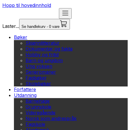
Hopp til hovedinnhold
Laster...
Se handlekurv - 0 vare
Bøker
Skjønnlitteratur
Dokumentar og fakta
Hobby og fritid
Barn og ungdom
Ung voksen
Serieromaner
Fagbøker
Skolebøker
Forfattere
Utdanning
Barnehage
Grunnskole
Videregående
Norsk som andrespråk
Fagskole