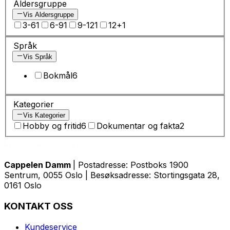
Aldersgruppe
Vis Aldersgruppe
3-6
1
6-9
1
9-12
1
12+
1
Språk
Vis Språk
Bokmål
6
Kategorier
Vis Kategorier
Hobby og fritid
6
Dokumentar og fakta
2
Cappelen Damm
| Postadresse: Postboks 1900
Sentrum, 0055 Oslo | Besøksadresse: Stortingsgata 28,
0161 Oslo
KONTAKT OSS
Kundeservice