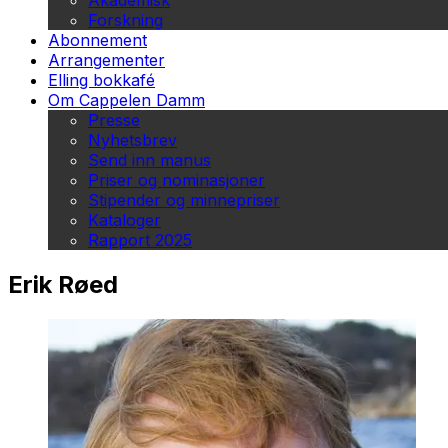
Akademisk
Forskning
Abonnement
Arrangementer
Elling bokkafé
Om Cappelen Damm
Presse
Nyhetsbrev
Send inn manus
Priser og nominasjoner
Stipender og minnepriser
Kataloger
Rapport 2025
Erik Røed