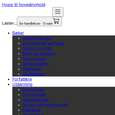
Hopp til hovedinnhold
Laster...
Se handlekurv - 0 vare
Bøker
Skjønnlitteratur
Dokumentar og fakta
Hobby og fritid
Barn og ungdom
Ung voksen
Serieromaner
Fagbøker
Skolebøker
Forfattere
Utdanning
Barnehage
Grunnskole
Videregående
Norsk som andrespråk
Fagskole