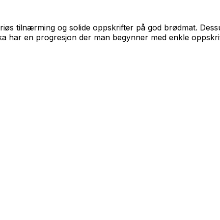
seriøs tilnærming og solide oppskrifter på god brødmat. Des
ka har en progresjon der man begynner med enkle oppskrift