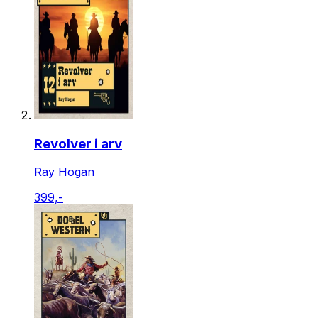
Revolver i arv
Ray Hogan
399,-