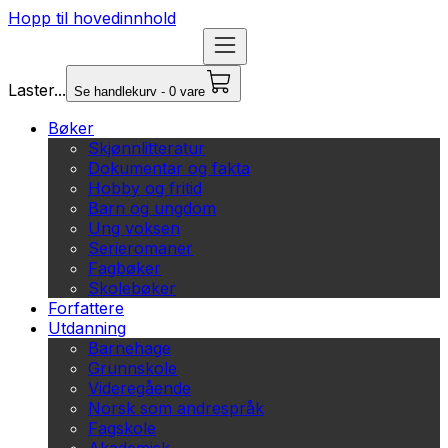
Hopp til hovedinnhold
Laster...
Se handlekurv - 0 vare
Bøker
Skjønnlitteratur
Dokumentar og fakta
Hobby og fritid
Barn og ungdom
Ung voksen
Serieromaner
Fagbøker
Skolebøker
Forfattere
Utdanning
Barnehage
Grunnskole
Videregående
Norsk som andrespråk
Fagskole