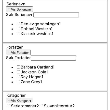
Serienavn
Vis Serienavn
Søk Serienavn
Den evige samlingen
1
Dobbel Western
1
Klassisk western
1
Forfatter
Vis Forfatter
Søk Forfatter
Barbara Cartland
1
Jackson Cole
1
Ray Hogan
1
Zane Grey
1
Kategorier
Vis Kategorier
Serieromaner
2
Skjønnlitteratur
2