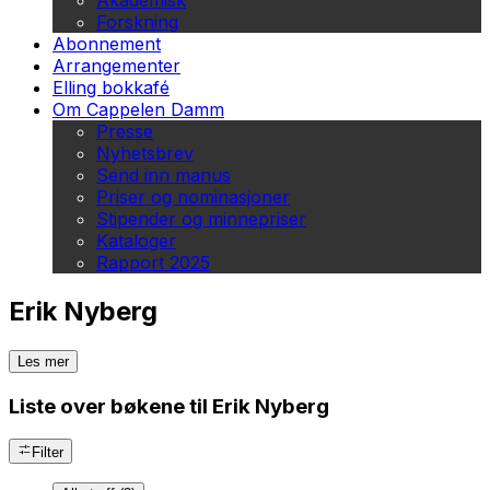
Akademisk
Forskning
Abonnement
Arrangementer
Elling bokkafé
Om Cappelen Damm
Presse
Nyhetsbrev
Send inn manus
Priser og nominasjoner
Stipender og minnepriser
Kataloger
Rapport 2025
Erik Nyberg
Les mer
Liste over bøkene til Erik Nyberg
Filter