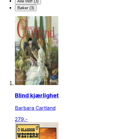
Alle treff (3)
Bøker (3)
Blind kjærlighet
Barbara Cartland
279,-