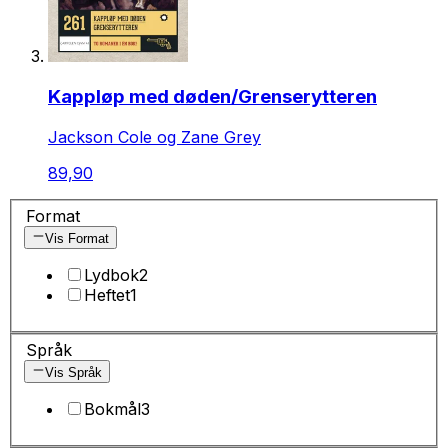
Kappløp med døden/Grenserytteren
Jackson Cole og Zane Grey
89,90
Format
Vis Format
Lydbok
2
Heftet
1
Språk
Vis Språk
Bokmål
3