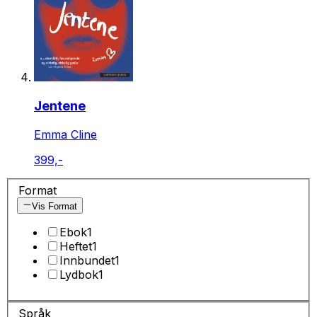
Jentene
Emma Cline
399,-
Format
Vis Format
Ebok
1
Heftet
1
Innbundet
1
Lydbok
1
Språk