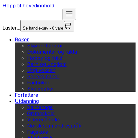
Hopp til hovedinnhold
Laster...
Se handlekurv - 0 vare
Bøker
Skjønnlitteratur
Dokumentar og fakta
Hobby og fritid
Barn og ungdom
Ung voksen
Serieromaner
Fagbøker
Skolebøker
Forfattere
Utdanning
Barnehage
Grunnskole
Videregående
Norsk som andrespråk
Fagskole