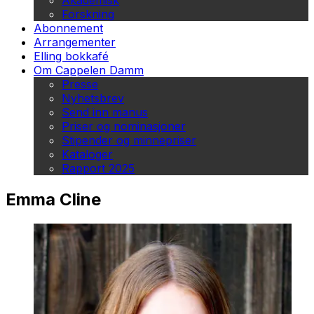
Akademisk
Forskning
Abonnement
Arrangementer
Elling bokkafé
Om Cappelen Damm
Presse
Nyhetsbrev
Send inn manus
Priser og nominasjoner
Stipender og minnepriser
Kataloger
Rapport 2025
Emma Cline