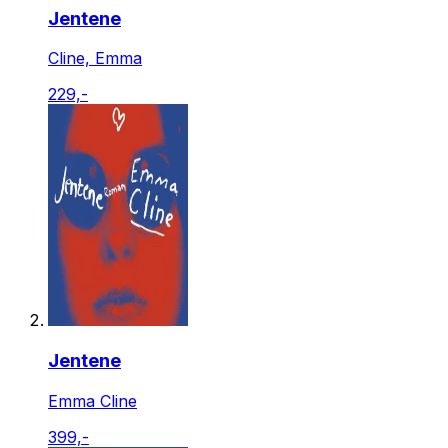
Jentene
Cline, Emma
229,-
Jentene
Emma Cline
399,-