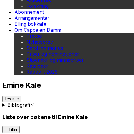
Akademisk
Forskning
Abonnement
Arrangementer
Elling bokkafé
Om Cappelen Damm
Presse
Nyhetsbrev
Send inn manus
Priser og nominasjoner
Stipender og minnepriser
Kataloger
Rapport 2025
Emine Kale
Les mer
Bibliografi
Liste over bøkene til Emine Kale
Filter