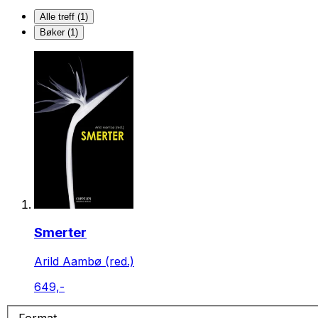
Alle treff (1)
Bøker (1)
Smerter
Arild Aambø (red.)
649,-
Format