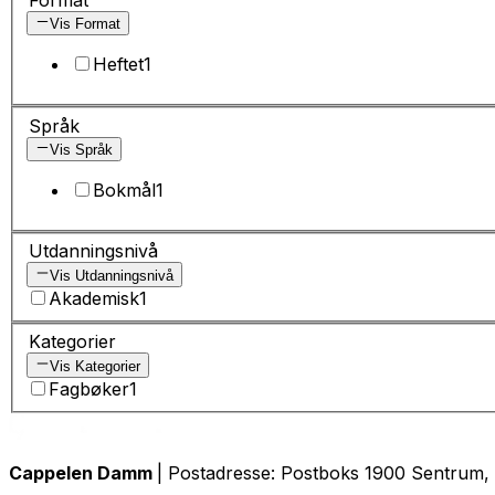
Vis Format
Heftet
1
Språk
Vis Språk
Bokmål
1
Utdanningsnivå
Vis Utdanningsnivå
Akademisk
1
Kategorier
Vis Kategorier
Fagbøker
1
Cappelen Damm
| Postadresse: Postboks 1900 Sentrum, 