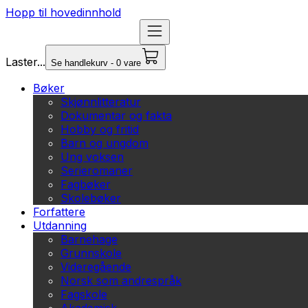
Hopp til hovedinnhold
Laster...
Se handlekurv - 0 vare
Bøker
Skjønnlitteratur
Dokumentar og fakta
Hobby og fritid
Barn og ungdom
Ung voksen
Serieromaner
Fagbøker
Skolebøker
Forfattere
Utdanning
Barnehage
Grunnskole
Videregående
Norsk som andrespråk
Fagskole