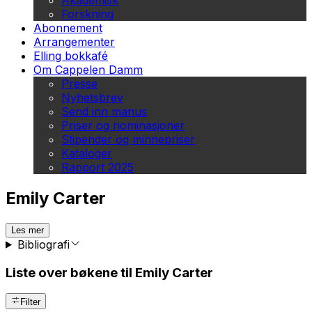
Akademisk
Forskning
Abonnement
Arrangementer
Elling bokkafé
Om Cappelen Damm
Presse
Nyhetsbrev
Send inn manus
Priser og nominasjoner
Stipender og minnepriser
Kataloger
Rapport 2025
Emily Carter
Les mer
Bibliografi
Liste over bøkene til Emily Carter
Filter