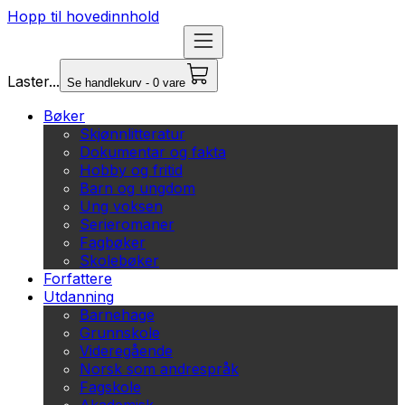
Hopp til hovedinnhold
Laster...
Se handlekurv - 0 vare
Bøker
Skjønnlitteratur
Dokumentar og fakta
Hobby og fritid
Barn og ungdom
Ung voksen
Serieromaner
Fagbøker
Skolebøker
Forfattere
Utdanning
Barnehage
Grunnskole
Videregående
Norsk som andrespråk
Fagskole