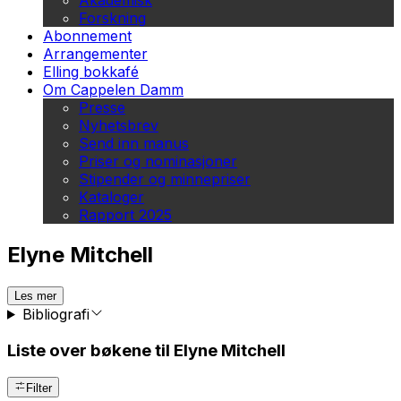
Akademisk
Forskning
Abonnement
Arrangementer
Elling bokkafé
Om Cappelen Damm
Presse
Nyhetsbrev
Send inn manus
Priser og nominasjoner
Stipender og minnepriser
Kataloger
Rapport 2025
Elyne Mitchell
Les mer
Bibliografi
Liste over bøkene til Elyne Mitchell
Filter