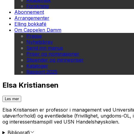
Akademisk
Forskning
Abonnement
Arrangementer
Elling bokkafé
Om Cappelen Damm
Presse
Nyhetsbrev
Send inn manus
Priser og nominasjoner
Stipender og minnepriser
Kataloger
Rapport 2025
Elsa Kristiansen
Les mer
Elsa Kristiansen er professor i management ved Universite
utøverforhold) og eventledelse (frivillighet, ungdoms-OL, 
og interessentsamspill ved USN Handelshøyskolen.
Bibliografi