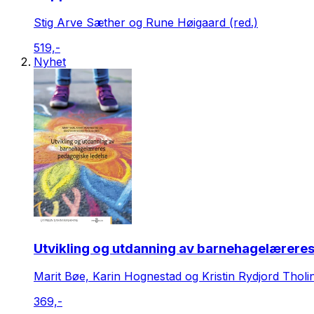
Stig Arve Sæther og Rune Høigaard (red.)
519,-
Nyhet
Utvikling og utdanning av barnehagelærere
Marit Bøe, Karin Hognestad og Kristin Rydjord Tholin
369,-