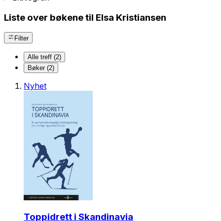
Liste over bøkene til Elsa Kristiansen
Filter
Alle treff (2)
Bøker (2)
Nyhet
Toppidrett i Skandinavia