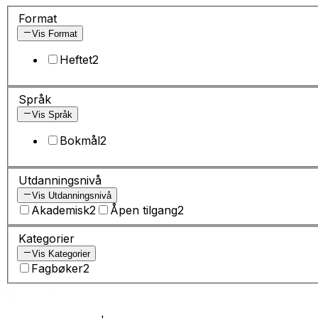
Format
Vis Format
Heftet
2
Språk
Vis Språk
Bokmål
2
Utdanningsnivå
Vis Utdanningsnivå
Akademisk
2
Åpen tilgang
2
Kategorier
Vis Kategorier
Fagbøker
2