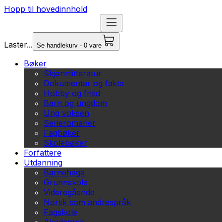
Hopp til hovedinnhold
Laster...
Se handlekurv - 0 vare
Bøker
Skjønnlitteratur
Dokumentar og fakta
Hobby og fritid
Barn og ungdom
Ung voksen
Serieromaner
Fagbøker
Skolebøker
Forfattere
Utdanning
Barnehage
Grunnskole
Videregående
Norsk som andrespråk
Fagskole