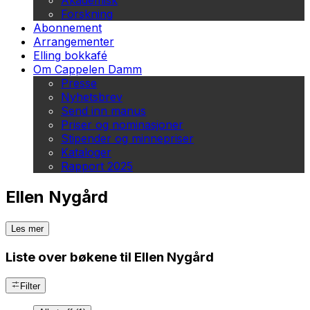
Akademisk
Forskning
Abonnement
Arrangementer
Elling bokkafé
Om Cappelen Damm
Presse
Nyhetsbrev
Send inn manus
Priser og nominasjoner
Stipender og minnepriser
Kataloger
Rapport 2025
Ellen Nygård
Les mer
Liste over bøkene til Ellen Nygård
Filter