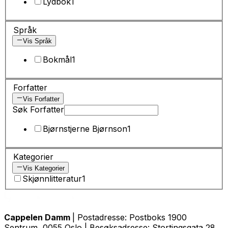
Lydbok
1
Språk
Vis Språk
Bokmål
1
Forfatter
Vis Forfatter
Søk Forfatter
Bjørnstjerne Bjørnson
1
Kategorier
Vis Kategorier
Skjønnlitteratur
1
Cappelen Damm
| Postadresse: Postboks 1900
Sentrum, 0055 Oslo | Besøksadresse: Stortingsgata 28,