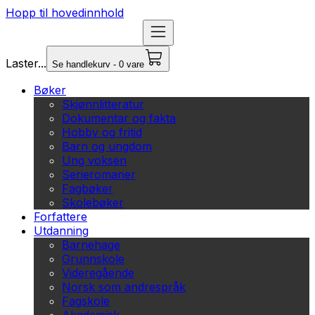
Hopp til hovedinnhold
Laster...
Se handlekurv - 0 vare
Bøker
Skjønnlitteratur
Dokumentar og fakta
Hobby og fritid
Barn og ungdom
Ung voksen
Serieromaner
Fagbøker
Skolebøker
Forfattere
Utdanning
Barnehage
Grunnskole
Videregående
Norsk som andrespråk
Fagskole