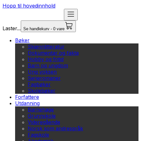
Hopp til hovedinnhold
Laster...
Se handlekurv - 0 vare
Bøker
Skjønnlitteratur
Dokumentar og fakta
Hobby og fritid
Barn og ungdom
Ung voksen
Serieromaner
Fagbøker
Skolebøker
Forfattere
Utdanning
Barnehage
Grunnskole
Videregående
Norsk som andrespråk
Fagskole