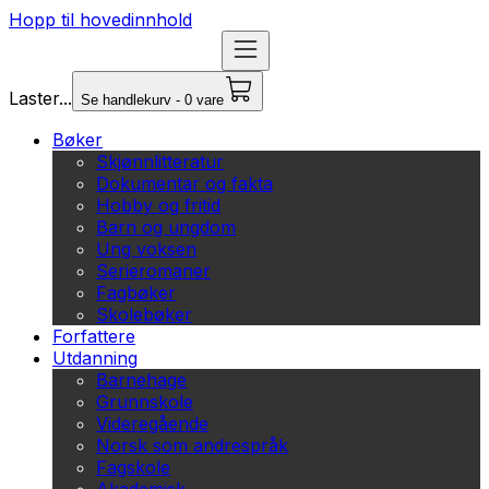
Hopp til hovedinnhold
Laster...
Se handlekurv - 0 vare
Bøker
Skjønnlitteratur
Dokumentar og fakta
Hobby og fritid
Barn og ungdom
Ung voksen
Serieromaner
Fagbøker
Skolebøker
Forfattere
Utdanning
Barnehage
Grunnskole
Videregående
Norsk som andrespråk
Fagskole