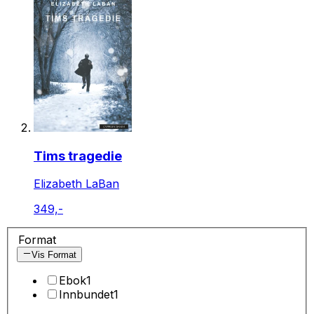
Tims tragedie
Elizabeth LaBan
349,-
Format
Vis Format
Ebok
1
Innbundet
1