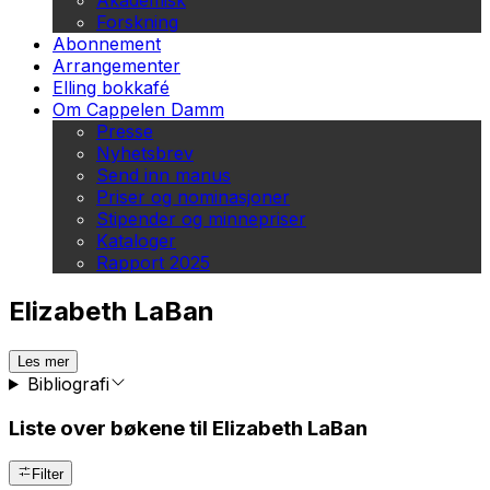
Akademisk
Forskning
Abonnement
Arrangementer
Elling bokkafé
Om Cappelen Damm
Presse
Nyhetsbrev
Send inn manus
Priser og nominasjoner
Stipender og minnepriser
Kataloger
Rapport 2025
Elizabeth LaBan
Les mer
Bibliografi
Liste over bøkene til Elizabeth LaBan
Filter