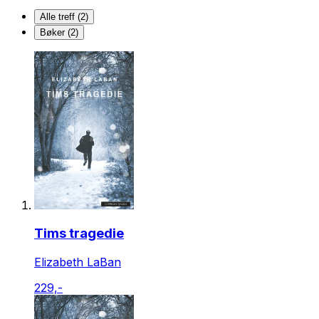
Alle treff (2)
Bøker (2)
Tims tragedie
Elizabeth LaBan
229,-